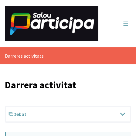
Menú 
Darreres activitats
Darrera activitat
Debat