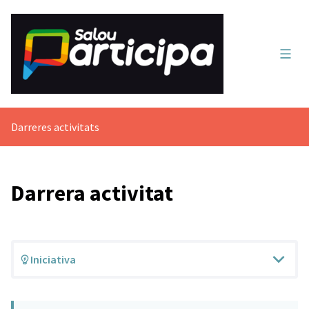
Menú 
Darreres activitats
Darrera activitat
Iniciativa