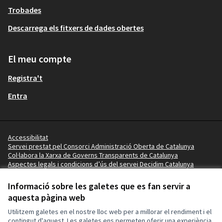
Trobades
Descarrega els fitxers de dades obertes
El meu compte
Registra't
Entra
Accessibilitat
Servei prestat pel Consorci Administració Oberta de Catalunya
Col·labora la Xarxa de Governs Transparents de Catalunya
Aspectes legals i condicions d’ús del servei Decidim Catalunya
Vídeo tutorials
Termes i condicions
Informació sobre les galetes que es fan servir a
Configuració de les galetes
aquesta pàgina web
Ajuntament de Salou a X
Ajuntament de Salou a Facebook
Ajuntament de Salou a Instagram
Ajuntament de Salou a YouTube
Ajuntament de Salou a GitHub
Utilitzem galetes en el nostre lloc web per a millorar el rendiment i el
(Enllaç extern)
(Enllaç extern)
(Enllaç extern)
(Enllaç extern)
(Enllaç extern)
contingut d'aquest. Les galetes ens permeten oferir una experiència