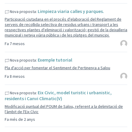
Limpieza viaria calles y parques.
Nova proposta:
Participació ciutadana en el procés d'elaboració del Reglament de
serveis de recollida selectiva de residus urbans i transport a les
respectives plantes d'eliminació i valorització; gestió de la deixalleria
municipal i neteja viària pública i de les platges del municipi.
Fa 7 mesos
Exemple tutorial
Nova proposta:
Pla d'acció per fomentar el Sentiment de Pertinença a Salou
Fa 8 mesos
Eix Civic, model turistic i urbanistic,
Nova proposta:
residents i Canvi Climatic(V)
Modificació puntual del POUM de Salou, referent a la delimitació de
l'àmbit de l'Eix Cívic
Fa més de 2 anys