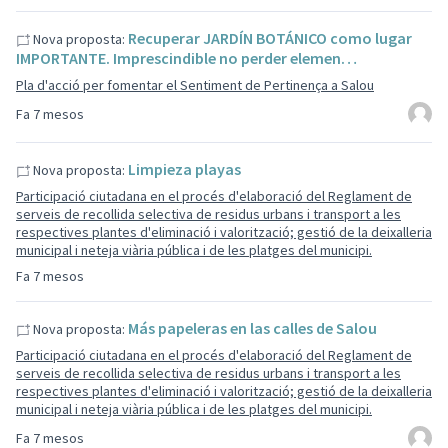
Recuperar JARDÍN BOTÁNICO como lugar
Nova proposta:
IMPORTANTE. Imprescindible no perder elemen…
Pla d'acció per fomentar el Sentiment de Pertinença a Salou
Fa 7 mesos
Limpieza playas
Nova proposta:
Participació ciutadana en el procés d'elaboració del Reglament de
serveis de recollida selectiva de residus urbans i transport a les
respectives plantes d'eliminació i valorització; gestió de la deixalleria
municipal i neteja viària pública i de les platges del municipi.
Fa 7 mesos
Más papeleras en las calles de Salou
Nova proposta:
Participació ciutadana en el procés d'elaboració del Reglament de
serveis de recollida selectiva de residus urbans i transport a les
respectives plantes d'eliminació i valorització; gestió de la deixalleria
municipal i neteja viària pública i de les platges del municipi.
Fa 7 mesos