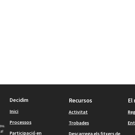
Decidim
Recursos
El
Inici
Activitat
Reg
Processos
Trobades
Ent
ou.
a!
Participació en
Descarrega els fitxers de