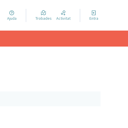
a llengua
Ajuda
Trobades
Activitat
Entra
el idioma