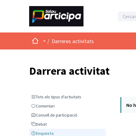
Inici
Menú principal
/
Darreres activitats
Darrera activitat
Tots els tipus d'activitats
Tots els tipus d'activitats
No h
Comentari
Comentari
Consell de participació
Consell de participació
Debat
Debat
Enquesta
Enquesta