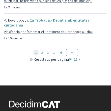
municipal i neteja viària pública i de les platges del municipi.
Fa 9 mesos
2a Trobada.- Debat amb entitats i
Nova trobada:
ciutadania
Pla d'acció per fomentar el Sentiment de Pertinença a Salou
Fa 10 mesos
1
2
3
…
6
Resultats per pàgina:
25