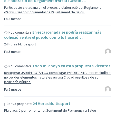
d'elaboració del Reglament d'Arxiu i Gestió …
Participació ciutadana en el procés d'elaboració del Reglament
d'Arxiu i Gestió Documental de l'Ajuntament de Salou.
Fa 3 mesos
En esta jornada se podría realizar más
Nou comentari:
cohesión entre el pueblo como lo hace él …
24 Horas Multiesport
Fa 5 mesos
Todo mi apoyo en esta propuesta Vicente !
Nou comentari:
Recuperar JARDÍN BOTÁNICO como lugar IMPORTANTE. Imprescindible
no perder elementos naturales en una Ciudad orgullosa de su
jardinería pública.
Fa 5 mesos
24 Horas Multiesport
Nova proposta:
Pla d'acció per fomentar el Sentiment de Pertinença a Salou