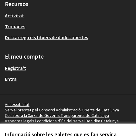
Recursos
Activitat
Trobades
Descarrega els fitxers de dades obertes
El meu compte
Registra't
Entra
Accessibilitat
Servei prestat pel Consorci Administració Oberta de Catalunya
Col·labora la Xarxa de Governs Transparents de Catalunya
Aspectes legals i condicions d’ús del servei Decidim Catalunya
Vídeo tutorials
Termes i condicions
Informació sobre les galetes que es fan servir a