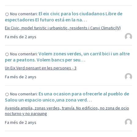
El eix civic para los ciudadanos Libre de
Nou comentari:
espectadores El futuro está en la na…
Eix Civic, model turistic i urbanistic, residents i Canvi Climatic(IV)
Fa més de 2 anys
Volem zones verdes, un carril bici i un altre
Nou comentari:
per a peatons. Volem bancs per seu…
Un Eix Verd pensant en les persones - 3
Fa més de 2 anys
Es una ocasion para ofrecerle al pueblo de
Nou comentari:
Salou un espacio unico,una zona verd…
Avenida amplia, zonas verdes, tranvía. No edificios, no zona de ocio
nocturno y no parquing
Fa més de 2 anys