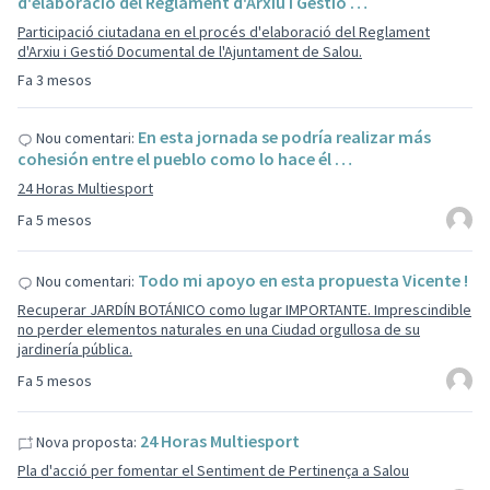
d'elaboració del Reglament d'Arxiu i Gestió …
Participació ciutadana en el procés d'elaboració del Reglament
d'Arxiu i Gestió Documental de l'Ajuntament de Salou.
Fa 3 mesos
En esta jornada se podría realizar más
Nou comentari:
cohesión entre el pueblo como lo hace él …
24 Horas Multiesport
Fa 5 mesos
Todo mi apoyo en esta propuesta Vicente !
Nou comentari:
Recuperar JARDÍN BOTÁNICO como lugar IMPORTANTE. Imprescindible
no perder elementos naturales en una Ciudad orgullosa de su
jardinería pública.
Fa 5 mesos
24 Horas Multiesport
Nova proposta:
Pla d'acció per fomentar el Sentiment de Pertinença a Salou