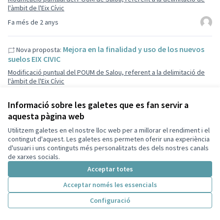
l'àmbit de l'Eix Cívic
Fa més de 2 anys
Mejora en la finalidad y uso de los nuevos
Nova proposta:
suelos EIX CIVIC
Modificació puntual del POUM de Salou, referent a la delimitació de
l'àmbit de l'Eix Cívic
Fa més de 2 anys
Informació sobre les galetes que es fan servir a
aquesta pàgina web
1
2
Utilitzem galetes en el nostre lloc web per a millorar el rendiment i el
Resultats per pàgina:
100
contingut d'aquest. Les galetes ens permeten oferir una experiència
d'usuari i uns continguts més personalitzats des dels nostres canals
de xarxes socials.
Acceptar totes
Acceptar només les essencials
Configuració
Inici
Cercar
Activitat
Entra
Enquesta Decidim