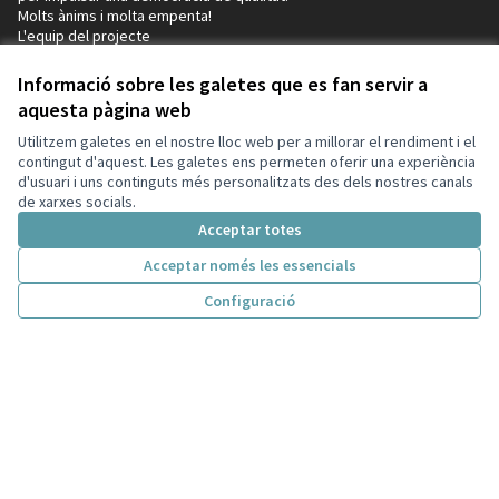
Molts ànims i molta empenta!
L'equip del projecte
Decidim
Informació sobre les galetes que es fan servir a
Inici
aquesta pàgina web
Processos
Utilitzem galetes en el nostre lloc web per a millorar el rendiment i el
contingut d'aquest. Les galetes ens permeten oferir una experiència
Participació en normativa
d'usuari i uns continguts més personalitzats des dels nostres canals
de xarxes socials.
Consells de participació
Acceptar totes
Iniciatives
Acceptar només les essencials
Ajuda
Configuració
Inici
Cercar
Activitat
Entra
Enquesta Decidim
Participació en normativa
Recursos
Activitat
Trobades