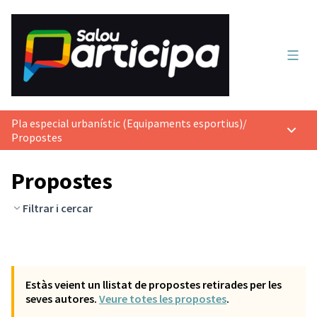
Menú 
Pla especial urbanístic (Equipaments esportius)
/
Menú p
Propostes
Propostes
Filtrar i cercar
Estàs veient un llistat de propostes retirades per les
seves autores.
Veure totes les propostes
.