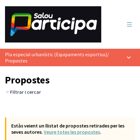
Menú 
Pla especial urbanístic (Equipaments esportius)
/
Menú p
Propostes
Propostes
Filtrar i cercar
Estàs veient un llistat de propostes retirades per les
seves autores.
Veure totes les propostes
.