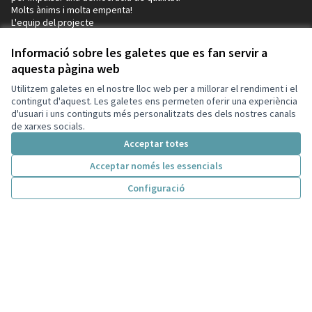
Molts ànims i molta empenta!
L'equip del projecte
Decidim
Informació sobre les galetes que es fan servir a
Inici
aquesta pàgina web
Processos
Utilitzem galetes en el nostre lloc web per a millorar el rendiment i el
contingut d'aquest. Les galetes ens permeten oferir una experiència
Participació en normativa
d'usuari i uns continguts més personalitzats des dels nostres canals
de xarxes socials.
Consells de participació
Acceptar totes
Iniciatives
Acceptar només les essencials
Ajuda
Configuració
Inici
Cercar
Activitat
Entra
Enquesta Decidim
Participació en normativa
Recursos
Activitat
Trobades