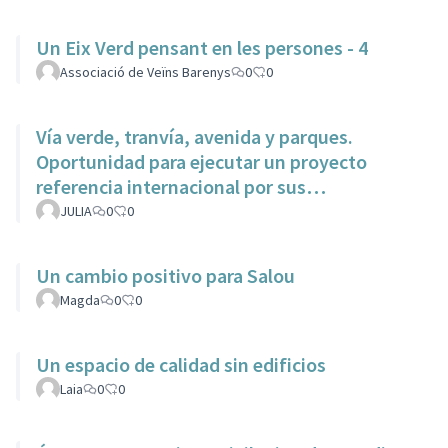
Un Eix Verd pensant en les persones - 4
Associació de Veïns Barenys
0
0
Vía verde, tranvía, avenida y parques.
Oportunidad para ejecutar un proyecto
referencia internacional por sus
características dentro del municipio.
JULIA
0
0
Un cambio positivo para Salou
Magda
0
0
Un espacio de calidad sin edificios
Laia
0
0