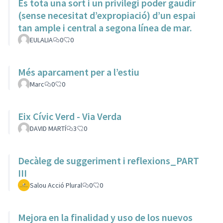
És tota una sort i un privilegi poder gaudir
(sense necesitat d’expropiació) d’un espai
tan ample i central a segona línea de mar.
EULALIA
0
0
Més aparcament per a l’estiu
Marc
0
0
Eix Cívic Verd - Via Verda
DAVID MARTÍ
3
0
Decàleg de suggeriment i reflexions_PART
III
Salou Acció Plural
0
0
Mejora en la finalidad y uso de los nuevos