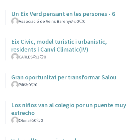
Un Eix Verd pensant en les persones - 6
Associació de Veïns Barenys
0
0
Eix Civic, model turistic i urbanistic,
residents i Canvi Climatic(IV)
CARLES
1
0
Gran oportunitat per transformar Salou
Pili
0
0
Los niños van al colegio por un puente muy
estrecho
Olena
0
0