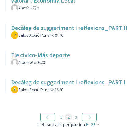
Valorar l'Economia Local
Alex
0
0
Decàleg de suggeriment i reflexions_PART II
Salou Acció Plural
0
0
Eje cívico-Más deporte
Alberto
0
0
Decàleg de suggeriment i reflexions_PART I
Salou Acció Plural
1
0
1
2
3
Resultats per pàgina:
25