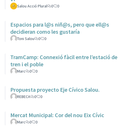
Salou Acció Plural
0
0
Espacios para l@s niñ@s, pero que ell@s
decidieran como les gustaría
Toni Salou
0
0
TramCamp: Connexió fàcil entre l’estació de
tren i el poble
Marc
0
0
Propuesta proyecto Eje Cívico Salou.
REBECA
0
0
Mercat Municipal: Cor del nou Eix Cívic
Marc
0
0