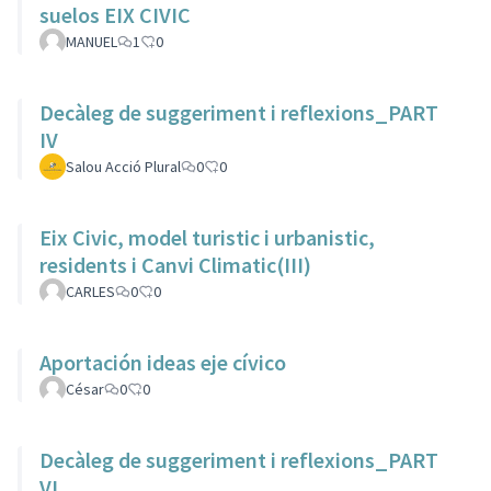
suelos EIX CIVIC
MANUEL
1
0
Decàleg de suggeriment i reflexions_PART
IV
Salou Acció Plural
0
0
Eix Civic, model turistic i urbanistic,
residents i Canvi Climatic(III)
CARLES
0
0
Aportación ideas eje cívico
César
0
0
Decàleg de suggeriment i reflexions_PART
VI