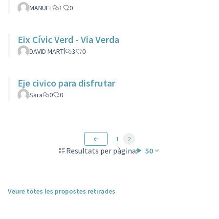
MANUEL
1
0
Eix Cívic Verd - Via Verda
DAVID MARTÍ
3
0
Eje civico para disfrutar
Sara
0
0
1
2
Resultats per pàgina:
50
Veure totes les propostes retirades