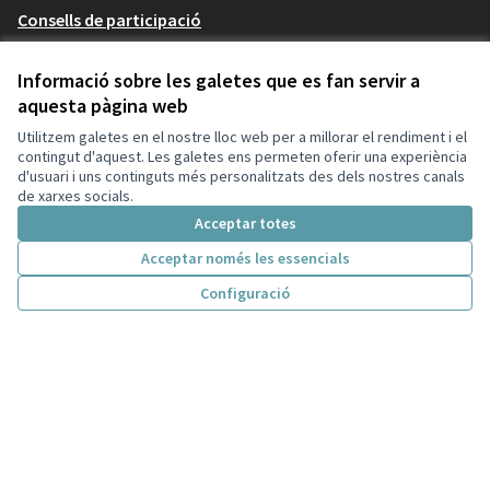
Consells de participació
Iniciatives
Informació sobre les galetes que es fan servir a
Ajuda
aquesta pàgina web
Participació en normativa
Utilitzem galetes en el nostre lloc web per a millorar el rendiment i el
contingut d'aquest. Les galetes ens permeten oferir una experiència
d'usuari i uns continguts més personalitzats des dels nostres canals
de xarxes socials.
Recursos
Acceptar totes
Activitat
Acceptar només les essencials
Trobades
Configuració
Inici
Cercar
Activitat
Entra
Enquesta Decidim
Descarrega els fitxers de dades obertes
El meu compte
Registra't
Entra