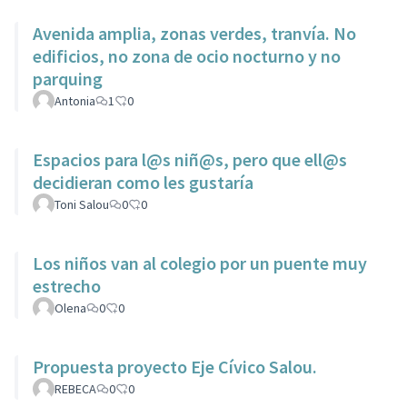
Avenida amplia, zonas verdes, tranvía. No
edificios, no zona de ocio nocturno y no
parquing
Antonia
1
0
Espacios para l@s niñ@s, pero que ell@s
decidieran como les gustaría
Toni Salou
0
0
Los niños van al colegio por un puente muy
estrecho
Olena
0
0
Propuesta proyecto Eje Cívico Salou.
REBECA
0
0