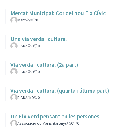
Mercat Municipal: Cor del nou Eix Cívic
Marc
0
0
Una via verda i cultural
DIANA
0
0
Via verda i cultural (2a part)
DIANA
0
0
Via verda i cultural (quarta i última part)
DIANA
0
0
Un Eix Verd pensant en les persones
Associació de Veïns Barenys
0
0