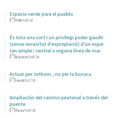
Espacio verde para el pueblo
TJM
0
0
És tota una sort i un privilegi poder gaudir
(sense necesitat d’expropiació) d’un espai
tan ample i central a segona línea de mar.
EULALIA
0
0
Actuar per tothom , no per la buxaca
Jordi
1
0
Ampliación del camino peatonal a través del
puente
Taras
0
0