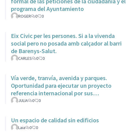
formal de las peticiónes de la ciudadania y el
programa del Ayuntamiento
ROGER
0
0
Eix Civic per les persones. Si a la vivenda
social pero no posada amb calçador al barri
de Barenys-Salut.
CARLES
0
0
Vía verde, tranvía, avenida y parques.
Oportunidad para ejecutar un proyecto
referencia internacional por sus
características dentro del municipio.
JULIA
0
0
Un espacio de calidad sin edificios
Laia
0
0