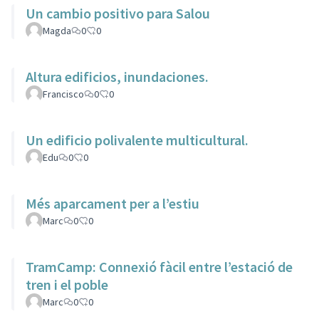
Un cambio positivo para Salou
Magda
0
0
Altura edificios, inundaciones.
Francisco
0
0
Un edificio polivalente multicultural.
Edu
0
0
Més aparcament per a l’estiu
Marc
0
0
TramCamp: Connexió fàcil entre l’estació de
tren i el poble
Marc
0
0