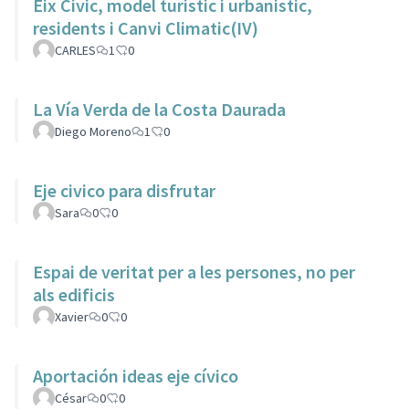
Eix Civic, model turistic i urbanistic,
residents i Canvi Climatic(IV)
CARLES
1
0
La Vía Verda de la Costa Daurada
Diego Moreno
1
0
Eje civico para disfrutar
Sara
0
0
Espai de veritat per a les persones, no per
als edificis
Xavier
0
0
Aportación ideas eje cívico
César
0
0