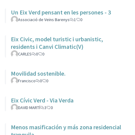
Un Eix Verd pensant en les persones - 3
Associació de Veïns Barenys
1
0
Eix Civic, model turistic i urbanistic,
residents i Canvi Climatic(V)
CARLES
0
0
Movilidad sostenible.
Francisco
0
0
Eix Cívic Verd - Via Verda
DAVID MARTÍ
3
0
Menos masificación y más zona residencial
tranquila