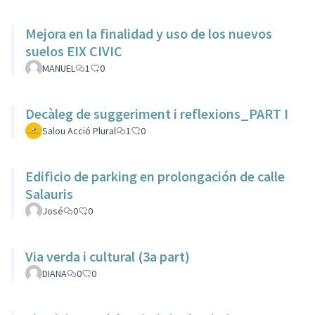
Mejora en la finalidad y uso de los nuevos
suelos EIX CIVIC
MANUEL
1
0
Decàleg de suggeriment i reflexions_PART I
Salou Acció Plural
1
0
Edificio de parking en prolongación de calle
Salauris
José
0
0
Via verda i cultural (3a part)
DIANA
0
0