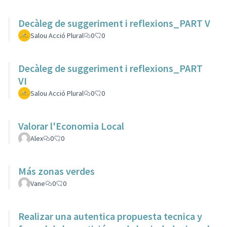
Decàleg de suggeriment i reflexions_PART V
Salou Acció Plural
0
0
Decàleg de suggeriment i reflexions_PART
VI
Salou Acció Plural
0
0
Valorar l'Economia Local
Alex
0
0
Más zonas verdes
Vane
0
0
Realizar una autentica propuesta tecnica y