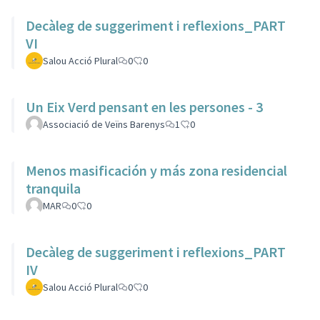
Decàleg de suggeriment i reflexions_PART
VI
Salou Acció Plural
0
0
Un Eix Verd pensant en les persones - 3
Associació de Veïns Barenys
1
0
Menos masificación y más zona residencial
tranquila
MAR
0
0
Decàleg de suggeriment i reflexions_PART
IV
Salou Acció Plural
0
0