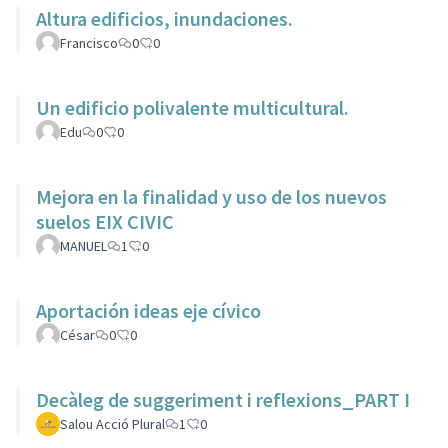
Altura edificios, inundaciones.
Francisco
0
0
Un edificio polivalente multicultural.
Edu
0
0
Mejora en la finalidad y uso de los nuevos
suelos EIX CIVIC
MANUEL
1
0
Aportación ideas eje cívico
César
0
0
Decàleg de suggeriment i reflexions_PART I
Salou Acció Plural
1
0