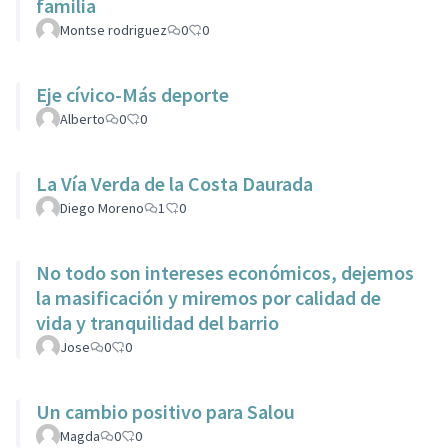
familia
Montse rodriguez
0
0
Eje cívico-Más deporte
Alberto
0
0
La Vía Verda de la Costa Daurada
Diego Moreno
1
0
No todo son intereses económicos, dejemos
la masificación y miremos por calidad de
vida y tranquilidad del barrio
Jose
0
0
Un cambio positivo para Salou
Magda
0
0