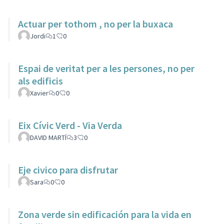
Actuar per tothom , no per la buxaca
Jordi
1
0
Espai de veritat per a les persones, no per
als edificis
Xavier
0
0
Eix Cívic Verd - Via Verda
DAVID MARTÍ
3
0
Eje civico para disfrutar
Sara
0
0
Zona verde sin edificación para la vida en