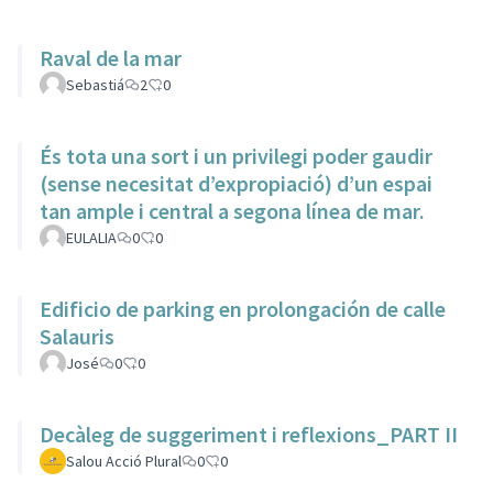
Raval de la mar
Sebastiá
2
0
És tota una sort i un privilegi poder gaudir
(sense necesitat d’expropiació) d’un espai
tan ample i central a segona línea de mar.
EULALIA
0
0
Edificio de parking en prolongación de calle
Salauris
José
0
0
Decàleg de suggeriment i reflexions_PART II
Salou Acció Plural
0
0