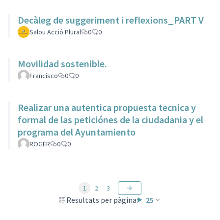
Decàleg de suggeriment i reflexions_PART V
Salou Acció Plural
0
0
Movilidad sostenible.
Francisco
0
0
Realizar una autentica propuesta tecnica y
formal de las peticiónes de la ciudadania y el
programa del Ayuntamiento
ROGER
0
0
1
2
3
Resultats per pàgina:
25