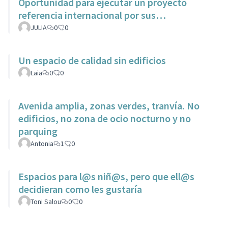
Oportunidad para ejecutar un proyecto
referencia internacional por sus
características dentro del municipio.
JULIA
0
0
Un espacio de calidad sin edificios
Laia
0
0
Avenida amplia, zonas verdes, tranvía. No
edificios, no zona de ocio nocturno y no
parquing
Antonia
1
0
Espacios para l@s niñ@s, pero que ell@s
decidieran como les gustaría
Toni Salou
0
0