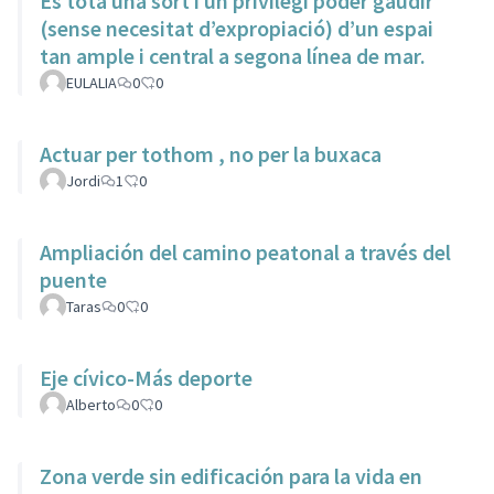
És tota una sort i un privilegi poder gaudir
(sense necesitat d’expropiació) d’un espai
tan ample i central a segona línea de mar.
EULALIA
0
0
Actuar per tothom , no per la buxaca
Jordi
1
0
Ampliación del camino peatonal a través del
puente
Taras
0
0
Eje cívico-Más deporte
Alberto
0
0
Zona verde sin edificación para la vida en