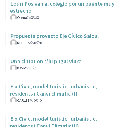
Los niños van al colegio por un puente muy
estrecho
Olena
0
0
Propuesta proyecto Eje Cívico Salou.
REBECA
0
0
Una ciutat on s'hi pugui viure
David
0
0
Eix Civic, model turistic i urbanistic,
residents i Canvi climatic (I)
CARLES
0
0
Eix Civic, model turistic i urbanistic,
residents i Canvi Climatic(II)