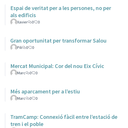
Espai de veritat per a les persones, no per
als edificis
Xavier
0
0
Gran oportunitat per transformar Salou
Pili
0
0
Mercat Municipal: Cor del nou Eix Cívic
Marc
0
0
Més aparcament per a l’estiu
Marc
0
0
TramCamp: Connexió fàcil entre l’estació de
tren i el poble