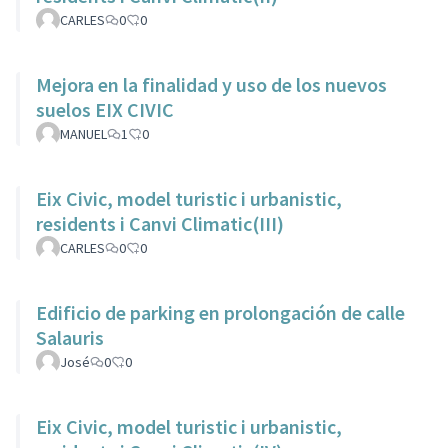
CARLES
0
0
Mejora en la finalidad y uso de los nuevos
suelos EIX CIVIC
MANUEL
1
0
Eix Civic, model turistic i urbanistic,
residents i Canvi Climatic(III)
CARLES
0
0
Edificio de parking en prolongación de calle
Salauris
José
0
0
Eix Civic, model turistic i urbanistic,