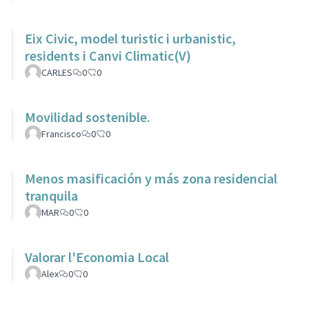
Eix Civic, model turistic i urbanistic,
residents i Canvi Climatic(V)
CARLES
0
0
Movilidad sostenible.
Francisco
0
0
Menos masificación y más zona residencial
tranquila
MAR
0
0
Valorar l'Economia Local
Alex
0
0