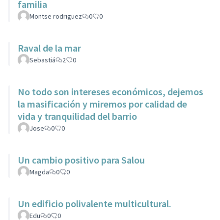
familia
Montse rodriguez
0
0
Raval de la mar
Sebastiá
2
0
No todo son intereses económicos, dejemos
la masificación y miremos por calidad de
vida y tranquilidad del barrio
Jose
0
0
Un cambio positivo para Salou
Magda
0
0
Un edificio polivalente multicultural.
Edu
0
0