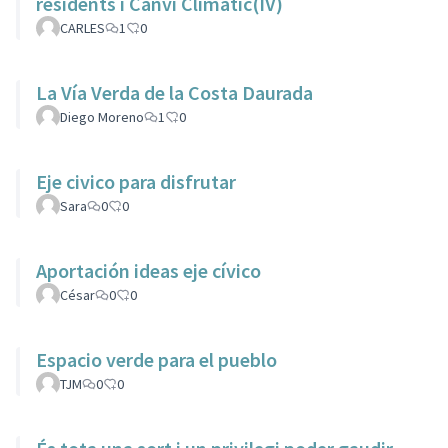
residents i Canvi Climatic(IV)
CARLES
1
0
La Vía Verda de la Costa Daurada
Diego Moreno
1
0
Eje civico para disfrutar
Sara
0
0
Aportación ideas eje cívico
César
0
0
Espacio verde para el pueblo
TJM
0
0