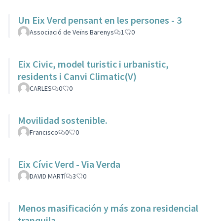
Un Eix Verd pensant en les persones - 3
Associació de Veïns Barenys
1
0
Eix Civic, model turistic i urbanistic,
residents i Canvi Climatic(V)
CARLES
0
0
Movilidad sostenible.
Francisco
0
0
Eix Cívic Verd - Via Verda
DAVID MARTÍ
3
0
Menos masificación y más zona residencial
tranquila