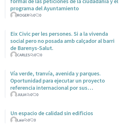
formal de las peticiónes de la ciudadania y el
programa del Ayuntamiento
ROGER
0
0
Eix Civic per les persones. Si a la vivenda
social pero no posada amb calçador al barri
de Barenys-Salut.
CARLES
0
0
Vía verde, tranvía, avenida y parques.
Oportunidad para ejecutar un proyecto
referencia internacional por sus
características dentro del municipio.
JULIA
0
0
Un espacio de calidad sin edificios
Laia
0
0