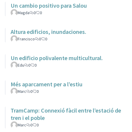
Un cambio positivo para Salou
Magda
0
0
Altura edificios, inundaciones.
Francisco
0
0
Un edificio polivalente multicultural.
Edu
0
0
Més aparcament per a l’estiu
Marc
0
0
TramCamp: Connexió fàcil entre l’estació de
tren i el poble
Marc
0
0