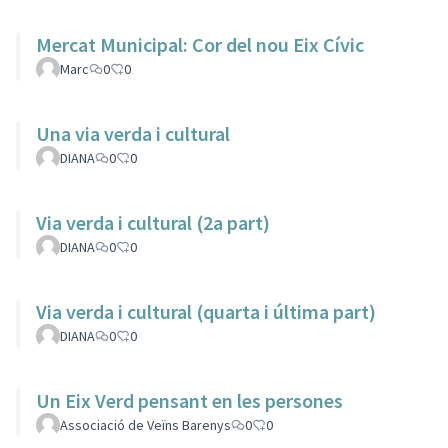
Mercat Municipal: Cor del nou Eix Cívic
Marc
0
0
Una via verda i cultural
DIANA
0
0
Via verda i cultural (2a part)
DIANA
0
0
Via verda i cultural (quarta i última part)
DIANA
0
0
Un Eix Verd pensant en les persones
Associació de Veïns Barenys
0
0