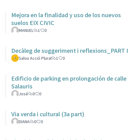
Mejora en la finalidad y uso de los nuevos
suelos EIX CIVIC
MANUEL
1
0
Decàleg de suggeriment i reflexions_PART I
Salou Acció Plural
1
0
Edificio de parking en prolongación de calle
Salauris
José
0
0
Via verda i cultural (3a part)
DIANA
0
0