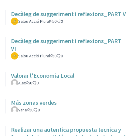
Decàleg de suggeriment i reflexions_PART V
Salou Acció Plural
0
0
Decàleg de suggeriment i reflexions_PART
VI
Salou Acció Plural
0
0
Valorar l'Economia Local
Alex
0
0
Más zonas verdes
Vane
0
0
Realizar una autentica propuesta tecnica y