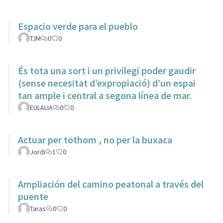
Espacio verde para el pueblo
TJM
0
0
És tota una sort i un privilegi poder gaudir
(sense necesitat d’expropiació) d’un espai
tan ample i central a segona línea de mar.
EULALIA
0
0
Actuar per tothom , no per la buxaca
Jordi
1
0
Ampliación del camino peatonal a través del
puente
Taras
0
0