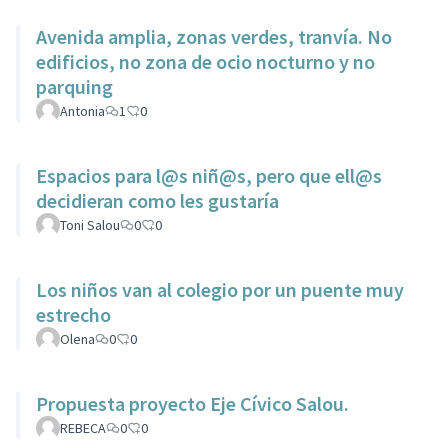
Avenida amplia, zonas verdes, tranvía. No
edificios, no zona de ocio nocturno y no
parquing
Antonia
1
0
Espacios para l@s niñ@s, pero que ell@s
decidieran como les gustaría
Toni Salou
0
0
Los niños van al colegio por un puente muy
estrecho
Olena
0
0
Propuesta proyecto Eje Cívico Salou.
REBECA
0
0