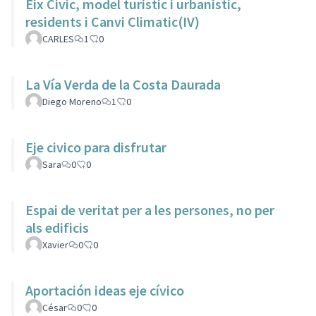
Eix Civic, model turistic i urbanistic,
residents i Canvi Climatic(IV)
CARLES
1
0
La Vía Verda de la Costa Daurada
Diego Moreno
1
0
Eje civico para disfrutar
Sara
0
0
Espai de veritat per a les persones, no per
als edificis
Xavier
0
0
Aportación ideas eje cívico
César
0
0