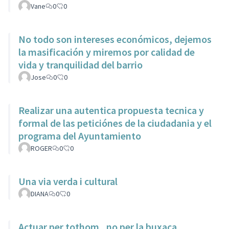
Vane
0
0
No todo son intereses económicos, dejemos
la masificación y miremos por calidad de
vida y tranquilidad del barrio
Jose
0
0
Realizar una autentica propuesta tecnica y
formal de las peticiónes de la ciudadania y el
programa del Ayuntamiento
ROGER
0
0
Una via verda i cultural
DIANA
0
0
Actuar per tothom , no per la buxaca