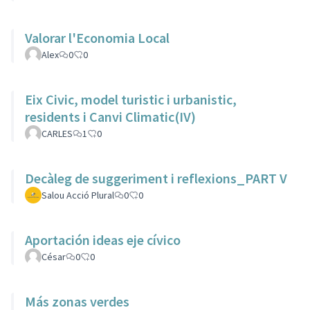
Valorar l'Economia Local
Alex
0
0
Eix Civic, model turistic i urbanistic,
residents i Canvi Climatic(IV)
CARLES
1
0
Decàleg de suggeriment i reflexions_PART V
Salou Acció Plural
0
0
Aportación ideas eje cívico
César
0
0
Más zonas verdes