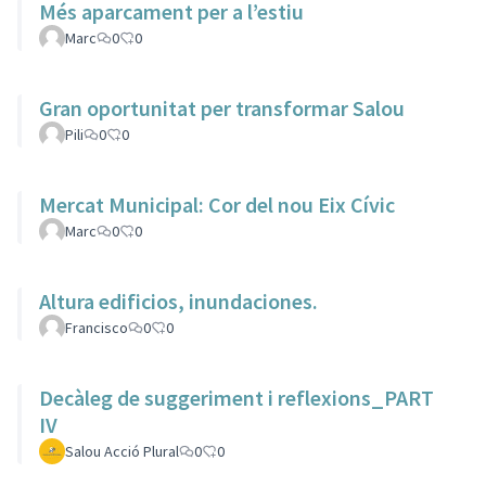
Més aparcament per a l’estiu
Marc
0
0
Gran oportunitat per transformar Salou
Pili
0
0
Mercat Municipal: Cor del nou Eix Cívic
Marc
0
0
Altura edificios, inundaciones.
Francisco
0
0
Decàleg de suggeriment i reflexions_PART
IV
Salou Acció Plural
0
0