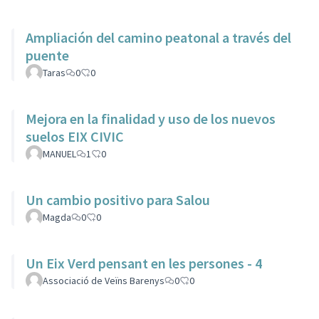
Ampliación del camino peatonal a través del
puente
Taras
0
0
Mejora en la finalidad y uso de los nuevos
suelos EIX CIVIC
MANUEL
1
0
Un cambio positivo para Salou
Magda
0
0
Un Eix Verd pensant en les persones - 4
Associació de Veïns Barenys
0
0