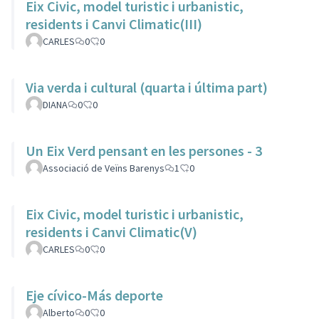
Eix Civic, model turistic i urbanistic,
residents i Canvi Climatic(III)
CARLES
0
0
Via verda i cultural (quarta i última part)
DIANA
0
0
Un Eix Verd pensant en les persones - 3
Associació de Veïns Barenys
1
0
Eix Civic, model turistic i urbanistic,
residents i Canvi Climatic(V)
CARLES
0
0
Eje cívico-Más deporte
Alberto
0
0