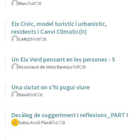
Marc
0
0
Eix Civic, model turistic i urbanistic,
residents i Canvi Climatic(II)
CARLES
0
0
Un Eix Verd pensant en les persones - 5
Associació de Veïns Barenys
0
0
Una ciutat on s'hi pugui viure
David
0
0
Decàleg de suggeriment i reflexions_PART I
Salou Acció Plural
1
0