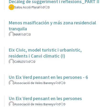
Decàleg de suggeriment i reflexions_PART II
Salou Acció Plural
0
0
Menos masificación y más zona residencial
tranquila
MAR
0
0
Eix Civic, model turistic i urbanistic,
residents i Canvi climatic (I)
CARLES
0
0
Un Eix Verd pensant en les persones - 6
Associació de Veïns Barenys
0
0
Un Eix Verd pensant en les persones
Associació de Veïns Barenys
0
0