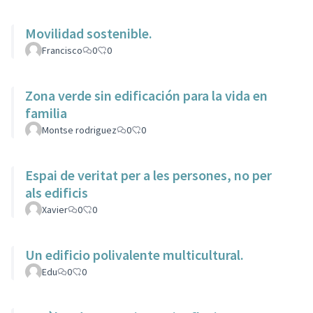
Movilidad sostenible.
Francisco
0
0
Zona verde sin edificación para la vida en
familia
Montse rodriguez
0
0
Espai de veritat per a les persones, no per
als edificis
Xavier
0
0
Un edificio polivalente multicultural.
Edu
0
0