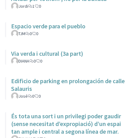
Jordi
1
0
Espacio verde para el pueblo
TJM
0
0
Via verda i cultural (3a part)
DIANA
0
0
Edificio de parking en prolongación de calle
Salauris
José
0
0
És tota una sort i un privilegi poder gaudir
(sense necesitat d’expropiació) d’un espai
tan ample i central a segona línea de mar.