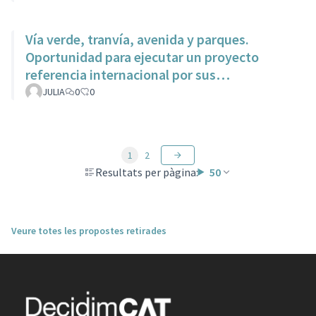
Vía verde, tranvía, avenida y parques.
Oportunidad para ejecutar un proyecto
referencia internacional por sus
características dentro del municipio.
JULIA
0
0
1
2
Resultats per pàgina:
50
Veure totes les propostes retirades