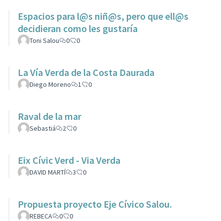
Espacios para l@s niñ@s, pero que ell@s
decidieran como les gustaría
Toni Salou
0
0
La Vía Verda de la Costa Daurada
Diego Moreno
1
0
Raval de la mar
Sebastiá
2
0
Eix Cívic Verd - Via Verda
DAVID MARTÍ
3
0
Propuesta proyecto Eje Cívico Salou.
REBECA
0
0