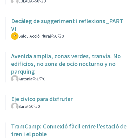
EULALIA
0
0
Decàleg de suggeriment i reflexions_PART
VI
Salou Acció Plural
0
0
Avenida amplia, zonas verdes, tranvía. No
edificios, no zona de ocio nocturno y no
parquing
Antonia
1
0
Eje civico para disfrutar
Sara
0
0
TramCamp: Connexió fàcil entre l’estació de
tren i el poble