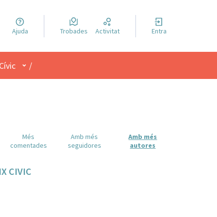
a llengua
Ajuda
Trobades
Activitat
Entra
el idioma
Menú d'usuari
Cívic
/
Més
Amb més
Amb més
comentades
seguidores
autores
IX CIVIC