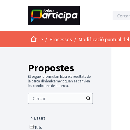
Inici
Menú principal
/
Processos
/
Modificació puntual del 
Propostes
El següent formulari filtra els resultats de
la cerca dinàmicament quan es canvien
les condicions de la cerca.
Estat
Tots