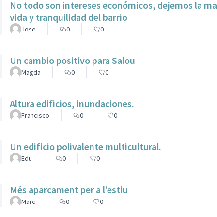
No todo son intereses económicos, dejemos la mas
vida y tranquilidad del barrio
Jose
0
0
Un cambio positivo para Salou
Magda
0
0
Altura edificios, inundaciones.
Francisco
0
0
Un edificio polivalente multicultural.
Edu
0
0
Més aparcament per a l’estiu
Marc
0
0