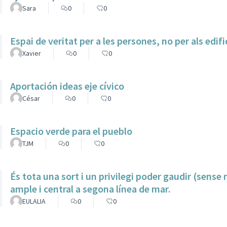
Sara
0
0
Espai de veritat per a les persones, no per als edifi
Xavier
0
0
Aportación ideas eje cívico
César
0
0
Espacio verde para el pueblo
TJM
0
0
És tota una sort i un privilegi poder gaudir (sense
ample i central a segona línea de mar.
EULALIA
0
0