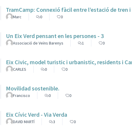
TramCamp: Connexió fàcil entre l’estació de tren i 
Marc
0
0
Un Eix Verd pensant en les persones - 3
Associació de Veïns Barenys
1
0
Eix Civic, model turistic i urbanistic, residents i 
CARLES
0
0
Movilidad sostenible.
Francisco
0
0
Eix Cívic Verd - Via Verda
DAVID MARTÍ
3
0