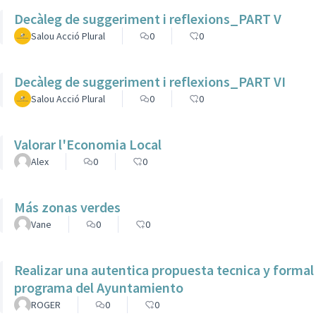
Decàleg de suggeriment i reflexions_PART V
Salou Acció Plural
0
0
Decàleg de suggeriment i reflexions_PART VI
Salou Acció Plural
0
0
Valorar l'Economia Local
Alex
0
0
Más zonas verdes
Vane
0
0
Realizar una autentica propuesta tecnica y formal d
programa del Ayuntamiento
ROGER
0
0