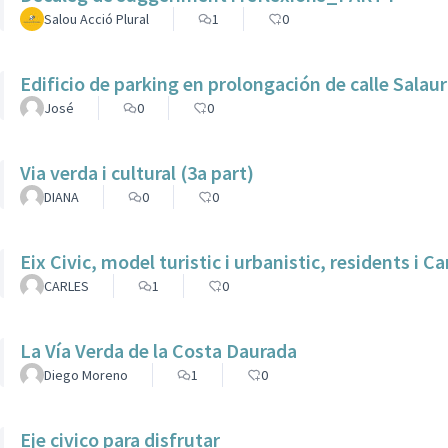
Salou Acció Plural
1
0
Edificio de parking en prolongación de calle Salaur
José
0
0
Via verda i cultural (3a part)
DIANA
0
0
Eix Civic, model turistic i urbanistic, residents i 
CARLES
1
0
La Vía Verda de la Costa Daurada
Diego Moreno
1
0
Eje civico para disfrutar