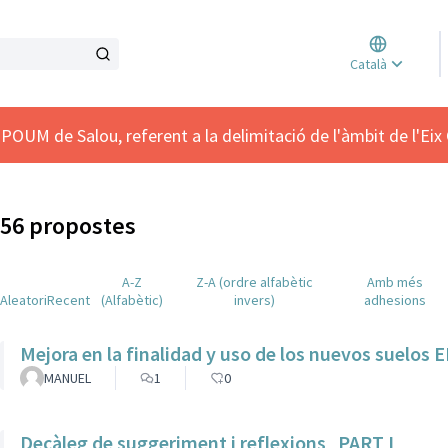
Triar l
Català
Elegir 
POUM de Salou, referent a la delimitació de l'àmbit de l'Eix 
56 propostes
A-Z
Z-A (ordre alfabètic
Amb més
Aleatori
Recent
(Alfabètic)
invers)
adhesions
Mejora en la finalidad y uso de los nuevos suelos E
MANUEL
1
0
Decàleg de suggeriment i reflexions_PART I