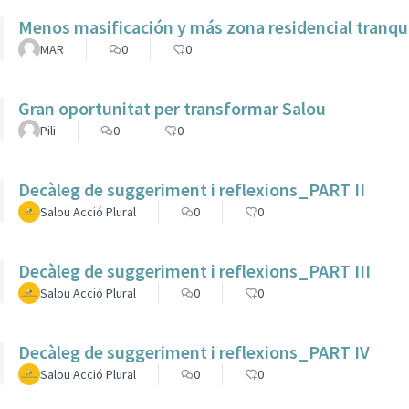
Menos masificación y más zona residencial tranqu
MAR
0
0
Gran oportunitat per transformar Salou
Pili
0
0
Decàleg de suggeriment i reflexions_PART II
Salou Acció Plural
0
0
Decàleg de suggeriment i reflexions_PART III
Salou Acció Plural
0
0
Decàleg de suggeriment i reflexions_PART IV
Salou Acció Plural
0
0