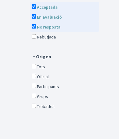
Acceptada
En avaluació
No resposta
Rebutjada
Origen
Tots
Oficial
Participants
Grups
Trobades