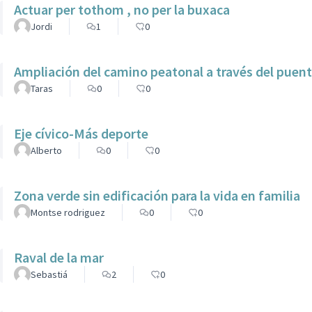
Actuar per tothom , no per la buxaca
Jordi
1
0
Ampliación del camino peatonal a través del puen
Taras
0
0
Eje cívico-Más deporte
Alberto
0
0
Zona verde sin edificación para la vida en familia
Montse rodriguez
0
0
Raval de la mar
Sebastiá
2
0