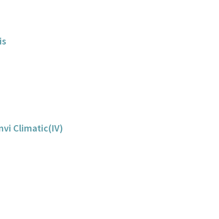
is
Canvi Climatic(IV)