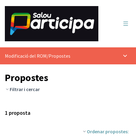
Menú 
Modificació del ROM
/
Propostes
Menú p
Propostes
Filtrar i cercar
1 proposta
Ordenar propostes: