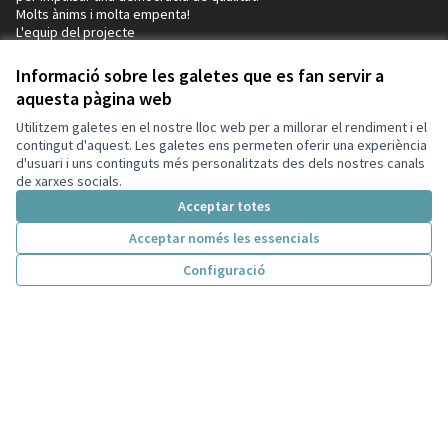
Molts ànims i molta empenta!
L'equip del projecte
Decidim
Informació sobre les galetes que es fan servir a
Inici
aquesta pàgina web
Processos
Utilitzem galetes en el nostre lloc web per a millorar el rendiment i el
contingut d'aquest. Les galetes ens permeten oferir una experiència
Participació en normativa
d'usuari i uns continguts més personalitzats des dels nostres canals
de xarxes socials.
Consells de participació
Acceptar totes
Iniciatives
Acceptar només les essencials
Ajuda
Configuració
Inici
Cercar
Activitat
Entra
Enquesta Decidim
Participació en normativa
Recursos
Activitat
Trobades