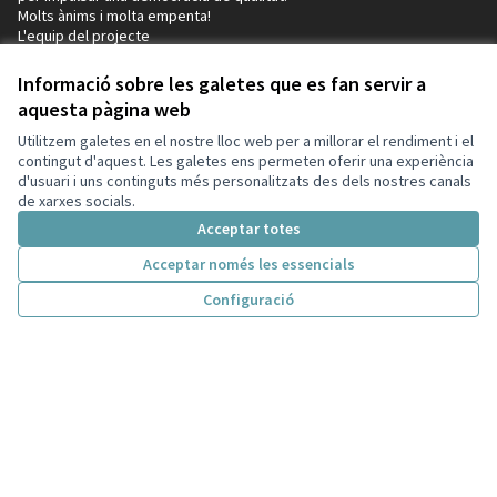
Molts ànims i molta empenta!
L'equip del projecte
Decidim
Informació sobre les galetes que es fan servir a
Inici
aquesta pàgina web
Processos
Utilitzem galetes en el nostre lloc web per a millorar el rendiment i el
contingut d'aquest. Les galetes ens permeten oferir una experiència
Participació en normativa
d'usuari i uns continguts més personalitzats des dels nostres canals
de xarxes socials.
Consells de participació
Acceptar totes
Iniciatives
Acceptar només les essencials
Ajuda
Configuració
Inici
Cercar
Activitat
Entra
Enquesta Decidim
Participació en normativa
Recursos
Activitat
Trobades