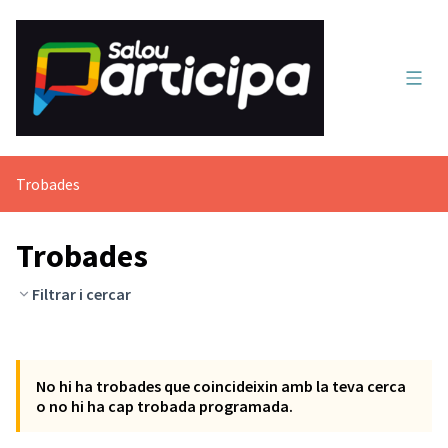
Menú 
Trobades
Trobades
Filtrar i cercar
Saltar el mapa
Leaflet
|
©
HERE maps
El següent element és un mapa que presenta els components d'aq
+
No hi ha trobades que coincideixin amb la teva cerca
−
o no hi ha cap trobada programada.