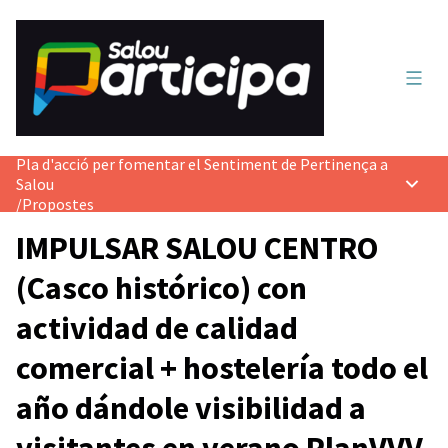
Menú 
Pla d'acció per fomentar el Sentiment de Pertinença a
Salou
Menú p
/
Propostes
IMPULSAR SALOU CENTRO
(Casco histórico) con
actividad de calidad
comercial + hostelería todo el
año dándole visibilidad a
visitantes en verano PlanVVV