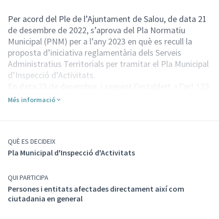
Per acord del Ple de l’Ajuntament de Salou, de data 21
de desembre de 2022, s’aprova del Pla Normatiu
Municipal (PNM) per a l’any 2023 en què es recull la
proposta d’iniciativa reglamentària dels Serveis
Administratius Territorials per tramitar el Pla Municipal
d’Inspecció d’Activitats.
En data 23 de desembre, i seguint l’establert a l’art 133
de la Llei 39/2015, de 1 d’octubre, del Procediment
Més informació
Administratiu Comú de les Administracions Públiques,
s’acorda l’obertura del procés participatiu de
l’esmentat Pla Municipal.
El procés participatiu consta de diferents fases:
QUÈ ES DECIDEIX
Pla Municipal d'Inspecció d'Activitats
Fase 1
: Consulta pública prèvia en què es podran
presentar les propostes i suggeriments en relació al
qüestionari següent:
QUI PARTICIPA
1.- Antecedents de la norma o disposició
Persones i entitats afectades directament així com
administrativa de caràcter general:
ciutadania en general
La redacció i aprovació d’aquest pla d’inspecció