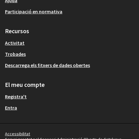
Ajuda
al qual s’hi podran fer aportacions i suggeriments.
Participació en normativa
Fase 3
: Retiment de comptes que constarà del
document de conclusions un cop finalitzat el procés
participatiu, i rebudes les consideracions ciutadanes,
Recursos
organitzacions i associacions.
Activitat
Trobades
Descarrega els fitxers de dades obertes
El meu compte
Registra't
Entra
Accessibilitat