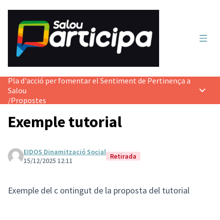
Menú 
Pla d'acció per fomentar el Sentiment de Pertinença a
Salou
Menú p
/
Propostes
Exemple tutorial
EIDOS Dinamització Social
Retirada
15/12/2025 12:11
Exemple del c ontingut de la proposta del tutorial