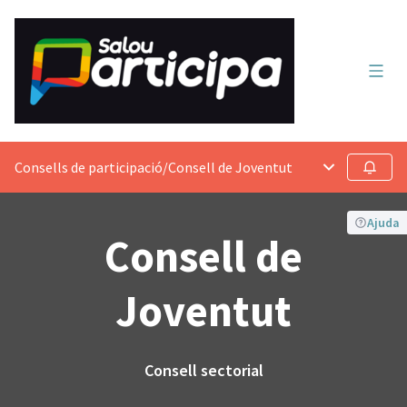
Menú 
Consells de participació
/
Consell de Joventut
Menú principa
Seguir
Ajuda
Consell de
Joventut
Consell sectorial