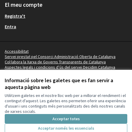
El meu compte
Registra't
Entra
Accessibilitat
Servei prestat pel Consorci Administració Oberta de Catalunya
Col·labora la Xarxa de Governs Transparents de Catalunya
Aspectes legals i condicions d’ús del servei Decidim Catalunya
Vídeo tutorials
Termes i condicions
Informació sobre les galetes que es fan servir a
Configuració de les galetes
aquesta pàgina web
Ajuntament de Salou a X
Ajuntament de Salou a Facebook
Ajuntament de Salou a Instagram
Ajuntament de Salou a YouTube
Ajuntament de Salou a GitHub
Utilitzem galetes en el nostre lloc web per a millorar el rendiment i el
(Enllaç extern)
(Enllaç extern)
(Enllaç extern)
(Enllaç extern)
(Enllaç extern)
contingut d'aquest. Les galetes ens permeten oferir una experiència
d'usuari i uns continguts més personalitzats des dels nostres canals
de xarxes socials.
Amb llicènc
(Enllaç exte
Acceptar totes
(Enllaç extern)
Web creada amb
programari lliure
.
(Enllaç extern)
Acceptar només les essencials