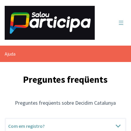
Menú 
Ajuda
Preguntes freqüents
Preguntes freqüents sobre Decidim Catalunya
Com em registro?