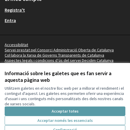
Registra't
Entra
Accessibilitat
Servei prestat pel Consorci Administració Oberta de Catalunya
Col·labora la Xarxa de Governs Transparents de Catalunya
Aspectes legals i condicions d’ús del servei Decidim Catalunya
Vídeo tutorials
Termes i condicions
Informació sobre les galetes que es fan servir a
Configuració de les galetes
aquesta pàgina web
Ajuntament de Salou a X
Ajuntament de Salou a Facebook
Ajuntament de Salou a Instagram
Ajuntament de Salou a YouTube
Ajuntament de Salou a GitHub
Utilitzem galetes en el nostre lloc web per a millorar el rendiment i el
(Enllaç extern)
(Enllaç extern)
(Enllaç extern)
(Enllaç extern)
(Enllaç extern)
contingut d'aquest. Les galetes ens permeten oferir una experiència
d'usuari i uns continguts més personalitzats des dels nostres canals
de xarxes socials.
Amb llicènc
(Enllaç exte
Acceptar totes
(Enllaç extern)
Web creada amb
programari lliure
.
(Enllaç extern)
Acceptar només les essencials
Configuració