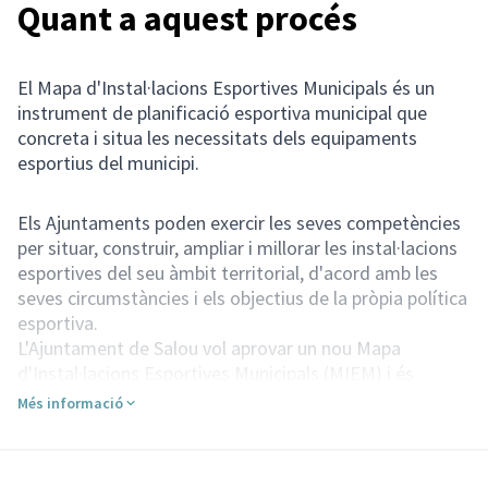
Quant a aquest procés
El Mapa d'Instal·lacions Esportives Municipals és un
instrument de planificació esportiva municipal que
concreta i situa les necessitats dels equipaments
esportius del municipi.
Els Ajuntaments poden exercir les seves competències
per situar, construir, ampliar i millorar les instal·lacions
esportives del seu àmbit territorial, d'acord amb les
seves circumstàncies i els objectius de la pròpia política
esportiva.
L'Ajuntament de Salou vol aprovar un nou Mapa
d'Instal·lacions Esportives Municipals (MIEM) i és
voluntat de la Regidoria de Gestió del territori iniciar un
Més informació
nou procés de participació ciutadana per sotmetre'l a
debat públic, amb l'objectiu de recollir les opinions i
propostes que ajudin a precisar les mancances,