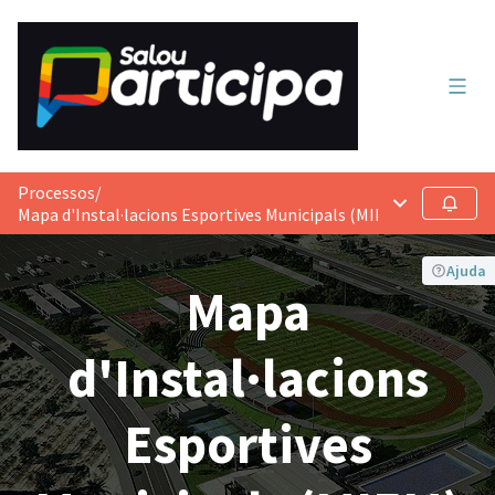
Menú 
Processos
/
Menú principa
Seguir
Mapa d'Instal·lacions Esportives Municipals (MIEM) de Salou
Ajuda
Mapa
d'Instal·lacions
Esportives