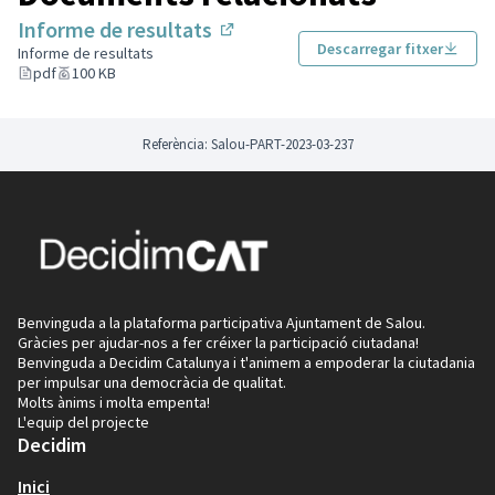
Us animem a participar!
Informe de resultats
(Enllaç extern)
Descarregar fitxer
Informe de resultats
pdf
100 KB
Referència: Salou-PART-2023-03-237
Benvinguda a la plataforma participativa Ajuntament de Salou.
Gràcies per ajudar-nos a fer créixer la participació ciutadana!
Benvinguda a Decidim Catalunya i t'animem a empoderar la ciutadania
per impulsar una democràcia de qualitat.
Molts ànims i molta empenta!
L'equip del projecte
Decidim
Inici