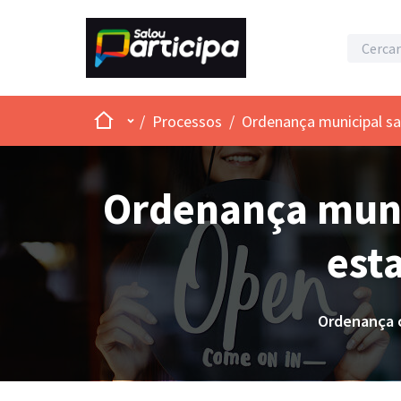
Inici
Menú principal
/
Processos
/
Ordenança municipal san
Ordenança munic
est
Ordenança c