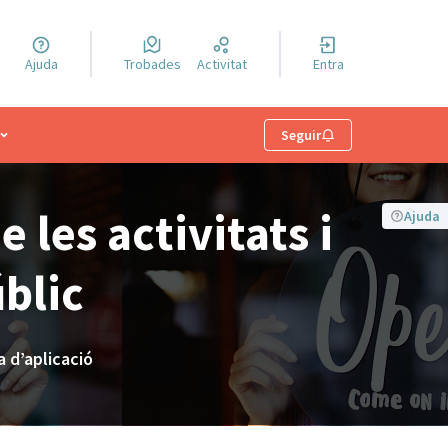
a llengua
Ajuda
Trobades
Activitat
Entra
el idioma
Menú d'usuari
Seguir
les activitats i
Ajuda
blic
 d’aplicació