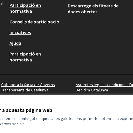
a!
Participació en
Descarrega els fitxers de
normativa
dades obertes
Consells de participació
Iniciatives
Ajuda
Participació en
normativa
Col·labora la Xarxa de Governs
Aspectes legals i condicions d’ú
Transparents de Catalunya
Decidim Catalunya
ir a aquesta pàgina web
ndiment i el contingut d'aquest. Les galetes ens permeten oferir una experièn
xarxes socials.