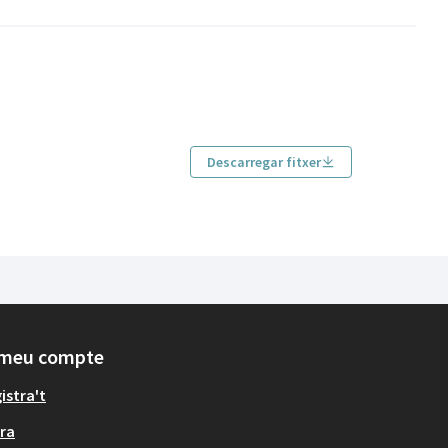
Descarregar fitxer
 meu compte
istra't
ra