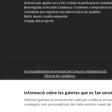
Gràcies per ajudar-nos a fer créixer la participació ciutadan
Benvinguda a Decidim Catalunya i t'animem a empoderar la
ciutadania per impulsar una democràcia de qualitat.
Molts ànims i molta empenta!
L'equip del projecte
Accessibilitat
Servei prestat pel Consorci Administració
Oberta de Catalunya
Informació sobre les galetes que es fan serv
Utilitzem galetes en el nostre lloc web per a millorar el re
continguts més personalitzats des dels nostres canals de 
(Enllaç extern)
Web creada amb
programari lliure
.
(Enllaç extern)