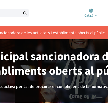
Triar l
Català
Elegir 
cionadora de les activitats i establiments oberts al públic
ipal sancionadora de 
abliments oberts al pú
oactiva per tal de procurar el compliment de la normativa