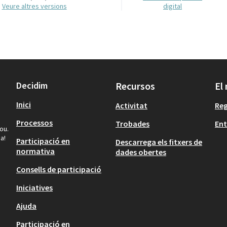
veure altres versions
digital
Decidim
Recursos
El
Inici
Activitat
Reg
Processos
Trobades
Ent
ou.
a!
Participació en
Descarrega els fitxers de
normativa
dades obertes
Consells de participació
Iniciatives
Ajuda
Participació en