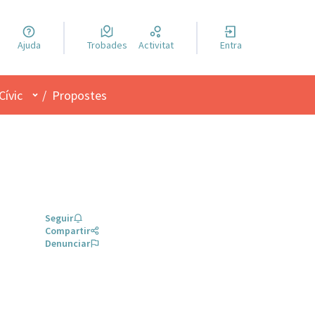
a llengua
Ajuda
Trobades
Activitat
Entra
el idioma
Menú d'usuari
Cívic
/
Propostes
Seguir
Compartir
Denunciar