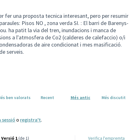
r fer una proposta tecnica interesant, pero per resumir
araules: Pisos NO , zona verda SI. : El barri de Barenys-
u. ha patit la via del tren, inundacions i manca de
sions a l'atmosfera de Co2 (calderes de calefaccio) o/i
condensadoras de aire condicionat i mes masificació.
de serveis.
és ben valorats
Recent
Més antic
Més discutit
a sessió
o
registra't
.
Versió 1
(de 1)
Verifica l'empremta