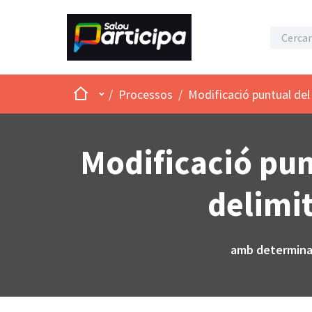
Inici
Menú principal
/
Processos
/
Modificació puntual del 
Modificació pun
delimit
amb determinac