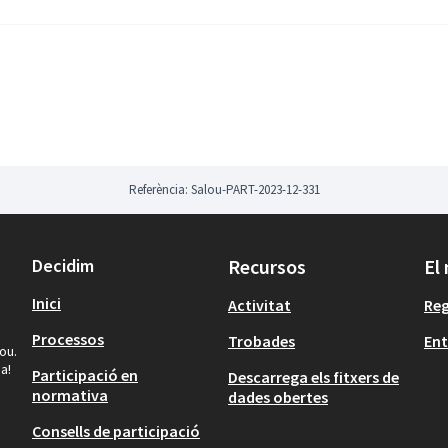
Referència: Salou-PART-2023-12-331
Decidim
Recursos
El
Inici
Activitat
Reg
Processos
Trobades
Ent
ou.
a!
Participació en
Descarrega els fitxers de
normativa
dades obertes
Consells de participació