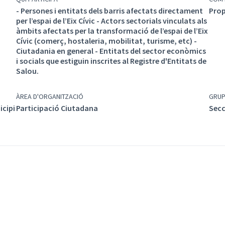
- Persones i entitats dels barris afectats directament
Prop
per l’espai de l’Eix Cívic - Actors sectorials vinculats als
àmbits afectats per la transformació de l’espai de l’Eix
Cívic (comerç, hostaleria, mobilitat, turisme, etc) -
Ciutadania en general - Entitats del sector econòmics
i socials que estiguin inscrites al Registre d'Entitats de
Salou.
ÀREA D'ORGANITZACIÓ
GRU
icipi
Participació Ciutadana
Secc