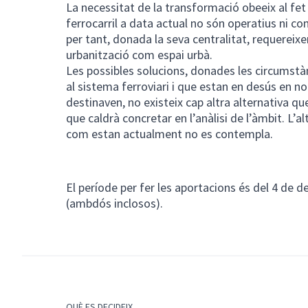
La necessitat de la transformació obeeix al fet 
ferrocarril a data actual no són operatius ni com
per tant, donada la seva centralitat, requereix
urbanització com espai urbà.
Les possibles solucions, donades les circumstà
al sistema ferroviari i que estan en desús en no 
destinaven, no existeix cap altra alternativa q
que caldrà concretar en l’anàlisi de l’àmbit. L’a
com estan actualment no es contempla.
El període per fer les aportacions és del 4 de 
(ambdós inclosos).
QUÈ ES DECIDEIX