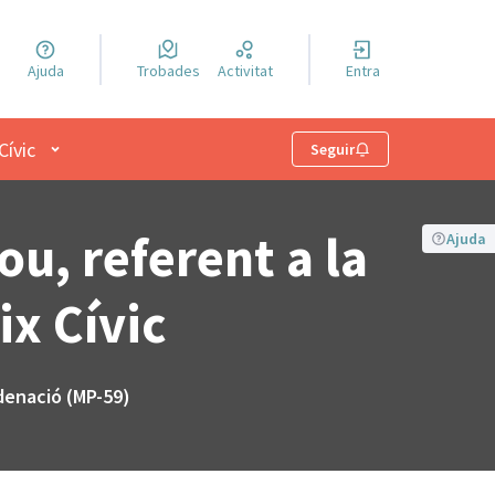
a llengua
Ajuda
Trobades
Activitat
Entra
el idioma
Menú d'usuari
Cívic
Seguir
u, referent a la
Ajuda
ix Cívic
denació (MP-59)