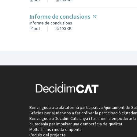
Informe de conclusions
(Enllaç extern)
Informe de conclusions
pdf
200 KB
Benvinguda a la plataforma participativa Ajuntament de Sal
Gràcies per ajudar-nos a fer créixer la participació ciutadan
Benvinguda a Decidim Catalunya i t'animem a empoderar la
ciutadania per impulsar una democràcia de qualitat.
Molts ànims i molta empenta!
L'equip del projecte