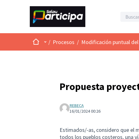
Inicio
Menú principal
/
Procesos
/
Modificación puntual del
Propuesta proyect
REBECA
16/01/2024 00:26
Estimados/-as, considero que el me
todos los pueblos costeros, una v