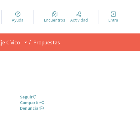
 la llengua
Ayuda
Encuentros
Actividad
Entra
r el idioma
Menú de usuario
je Cívico
/
Propuestas
Seguir
Compartir
Denunciar