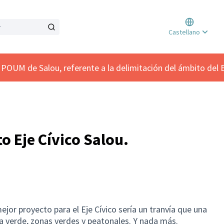
Triar
Castellano
Elegi
 POUM de Salou, referente a la delimitación del ámbito del E
o Eje Cívico Salou.
jor proyecto para el Eje Cívico sería un tranvía que una
ía verde, zonas verdes y peatonales. Y nada más.