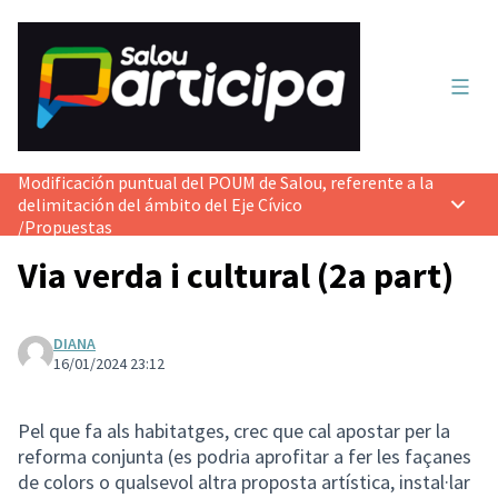
Menú 
Modificación puntual del POUM de Salou, referente a la
delimitación del ámbito del Eje Cívico
Menú p
/
Propuestas
Via verda i cultural (2a part)
DIANA
16/01/2024 23:12
Pel que fa als habitatges, crec que cal apostar per la
reforma conjunta (es podria aprofitar a fer les façanes
de colors o qualsevol altra proposta artística, instal·lar