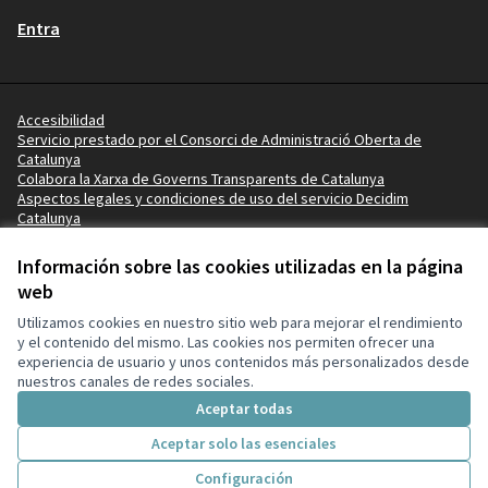
Entra
Accesibilidad
Servicio prestado por el Consorci de Administració Oberta de
Catalunya
Colabora la Xarxa de Governs Transparents de Catalunya
Aspectos legales y condiciones de uso del servicio Decidim
Catalunya
Vídeotutoriales
Términos y condiciones
Información sobre las cookies utilizadas en la página
Configuración de cookies
web
Ajuntament de Salou en X
Ajuntament de Salou en Facebook
Ajuntament de Salou en Instagram
Ajuntament de Salou en YouTube
Ajuntament de Salou en GitHub
Utilizamos cookies en nuestro sitio web para mejorar el rendimiento
(Enlace externo)
(Enlace externo)
(Enlace externo)
(Enlace externo)
(Enlace externo)
y el contenido del mismo. Las cookies nos permiten ofrecer una
experiencia de usuario y unos contenidos más personalizados desde
nuestros canales de redes sociales.
Con licenci
(Enlace exte
Aceptar todas
(Enlace externo)
Web creada con
software libre
.
(Enlace externo)
Aceptar solo las esenciales
Configuración