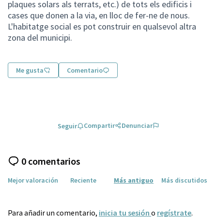
plaques solars als terrats, etc.) de tots els edificis i
cases que donen a la via, en lloc de fer-ne de nous.
L'habitatge social es pot construir en qualsevol altra
zona del municipi.
Me gusta
Comentario
Compartir
Denunciar
Seguir
0 comentarios
Mejor valoración
Reciente
Más antiguo
Más discutidos
Para añadir un comentario,
inicia tu sesión
o
regístrate
.