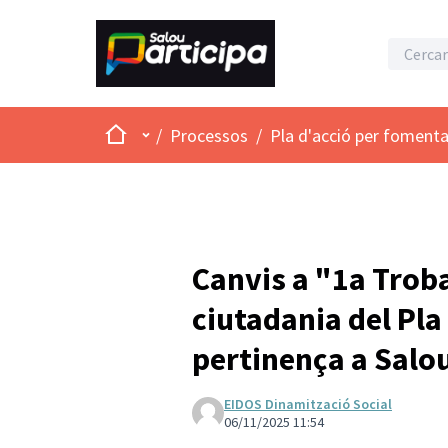
Inici
Menú principal
/
Processos
/
Pla d'acció per fomenta
Canvis a "1a Troba
ciutadania del Pla
pertinença a Salo
EIDOS Dinamització Social
06/11/2025 11:54