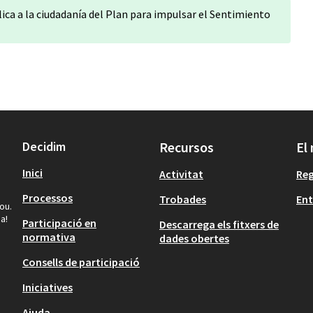
ica a la ciudadanía del Plan para impulsar el Sentimiento
Decidim
Recursos
El
Inici
Activitat
Reg
Processos
Trobades
Ent
ou.
a!
Participació en
Descarrega els fitxers de
normativa
dades obertes
Consells de participació
Iniciatives
Ajuda