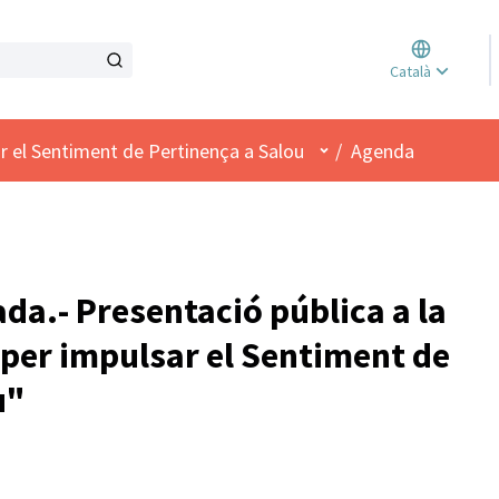
Triar l
Català
Elegir 
Menú d'usuari
r el Sentiment de Pertinença a Salou
/
Agenda
da.- Presentació pública a la
 per impulsar el Sentiment de
u"