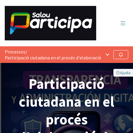
Menú 
Processos
/
Menú principa
Seguir
Participació ciutadana en el procés d'elaboració de l'Ordenança
Ajuda
Participació
ciutadana en el
procés