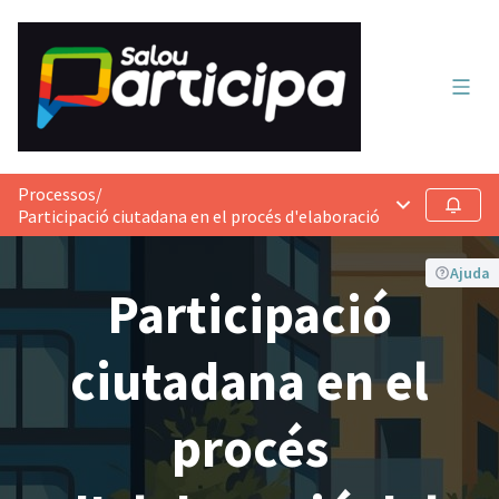
Menú 
Processos
/
Menú principa
Seguir
Participació ciutadana en el procés d'elaboració del Reglament de 
Ajuda
Participació
ciutadana en el
procés