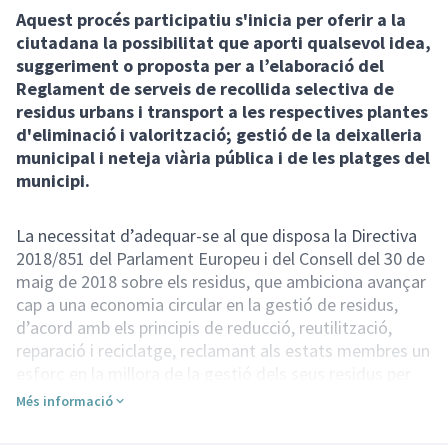
Aquest procés participatiu s'inicia per oferir a la
ciutadana la possibilitat que aporti qualsevol idea,
suggeriment o proposta per a l’elaboració del
Reglament de serveis de recollida selectiva de
residus urbans i transport a les respectives plantes
d'eliminació i valorització; gestió de la deixalleria
municipal i neteja viària pública i de les platges del
municipi.
La necessitat d’adequar-se al que disposa la Directiva
2018/851 del Parlament Europeu i del Consell del 30 de
maig de 2018 sobre els residus, que ambiciona avançar
cap a una economia circular en la gestió de residus,
d’acord amb els principis de reducció, reutilització,
reparació i reciclatge, reclamant als estats membres un
esforç en la millora de la gestió dels seus residus per
transformar-la en una gestió sostenible de la matèries
Més informació
primeres per a protegir i millorar la qualitat del medi
ambient, la salut humana i garantir la utilització eficient