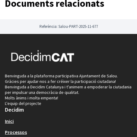
Documents relacionats
donats d'alta al portal.
Referència: Salou-PART-2025-11-677
Benvinguda a la plataforma participativa Ajuntament de Salou.
Gràcies per ajudar-nos a fer créixer la participació ciutadana!
Benvinguda a Decidim Catalunya i t'animem a empoderar la ciutadania
per impulsar una democràcia de qualitat.
Molts ànims i molta empenta!
L'equip del projecte
Decidim
Inici
Processos