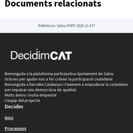
Documents relacionats
donats d'alta al portal.
Referència: Salou-PART-2025-11-677
Benvinguda a la plataforma participativa Ajuntament de Salou.
Gràcies per ajudar-nos a fer créixer la participació ciutadana!
Benvinguda a Decidim Catalunya i t'animem a empoderar la ciutadania
per impulsar una democràcia de qualitat.
Molts ànims i molta empenta!
L'equip del projecte
Decidim
Inici
Processos