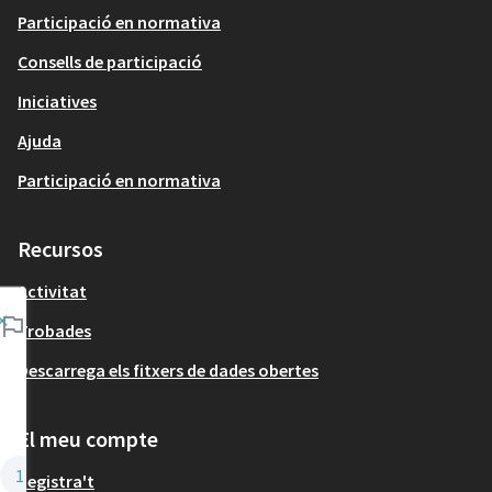
Participació en normativa
Consells de participació
Iniciatives
Ajuda
Participació en normativa
Recursos
Activitat
×
Fases
Trobades
del
Descarrega els fitxers de dades obertes
procés
El meu compte
Consulta pública
1
Registra't