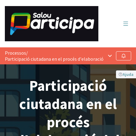
Menú 
Processos
/
Menú principa
Seguir
Participació ciutadana en el procés d'elaboració del Reglament de 
Ajuda
Participació
ciutadana en el
procés