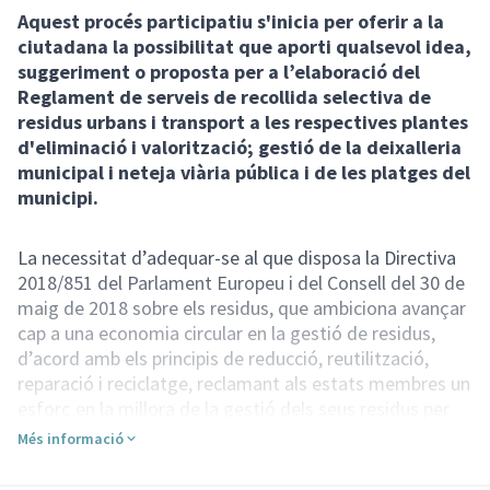
Aquest procés participatiu s'inicia per oferir a la
ciutadana la possibilitat que aporti qualsevol idea,
suggeriment o proposta per a l’elaboració del
Reglament de serveis de recollida selectiva de
residus urbans i transport a les respectives plantes
d'eliminació i valorització; gestió de la deixalleria
municipal i neteja viària pública i de les platges del
municipi.
La necessitat d’adequar-se al que disposa la Directiva
2018/851 del Parlament Europeu i del Consell del 30 de
maig de 2018 sobre els residus, que ambiciona avançar
cap a una economia circular en la gestió de residus,
d’acord amb els principis de reducció, reutilització,
reparació i reciclatge, reclamant als estats membres un
esforç en la millora de la gestió dels seus residus per
transformar-la en una gestió sostenible de la matèries
Més informació
primeres per a protegir i millorar la qualitat del medi
ambient, la salut humana i garantir la utilització eficient