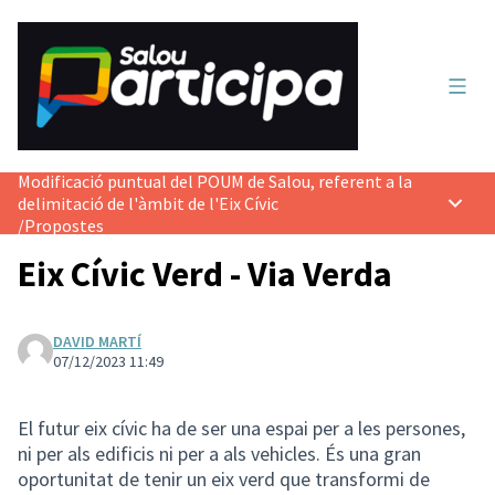
Menú 
Modificació puntual del POUM de Salou, referent a la
delimitació de l'àmbit de l'Eix Cívic
Menú p
/
Propostes
Eix Cívic Verd - Via Verda
DAVID MARTÍ
07/12/2023 11:49
El futur eix cívic ha de ser una espai per a les persones,
ni per als edificis ni per a als vehicles. És una gran
oportunitat de tenir un eix verd que transformi de