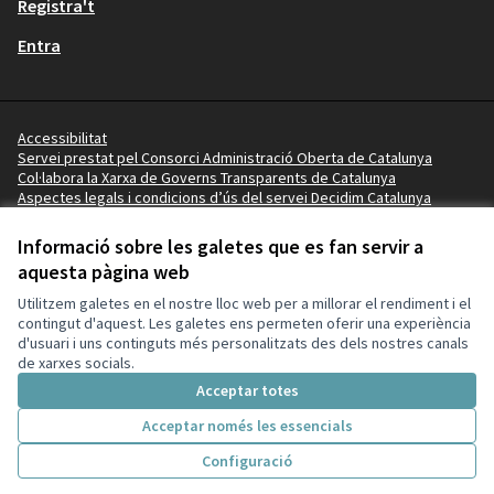
Registra't
Entra
Accessibilitat
Servei prestat pel Consorci Administració Oberta de Catalunya
Col·labora la Xarxa de Governs Transparents de Catalunya
Aspectes legals i condicions d’ús del servei Decidim Catalunya
Vídeo tutorials
Termes i condicions
Informació sobre les galetes que es fan servir a
Configuració de les galetes
aquesta pàgina web
Ajuntament de Salou a X
Ajuntament de Salou a Facebook
Ajuntament de Salou a Instagram
Ajuntament de Salou a YouTube
Ajuntament de Salou a GitHub
Utilitzem galetes en el nostre lloc web per a millorar el rendiment i el
(Enllaç extern)
(Enllaç extern)
(Enllaç extern)
(Enllaç extern)
(Enllaç extern)
contingut d'aquest. Les galetes ens permeten oferir una experiència
d'usuari i uns continguts més personalitzats des dels nostres canals
de xarxes socials.
Amb llicènc
(Enllaç exte
Acceptar totes
(Enllaç extern)
Web creada amb
programari lliure
.
(Enllaç extern)
Acceptar només les essencials
Configuració
Inici
Cercar
Activitat
Entra
Enquesta Decidim