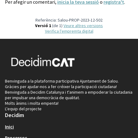
Per afegir un comentari,
inicia la teva sessió
o
registra't
.
Referència: Salou-PROP-2023-12-502
Versió 1
(de 1)
veure altres versions
Verifica l'empremta digital
Benvinguda a la plataforma participativa Ajuntament de Salou.
Gràcies per ajudar-nos a fer créixer la participació ciutadana!
Benvinguda a Decidim Catalunya i t'animem a empoderar la ciutadania
per impulsar una democràcia de qualitat.
Molts ànims i molta empenta!
L'equip del projecte
Decidim
Inici
Processos