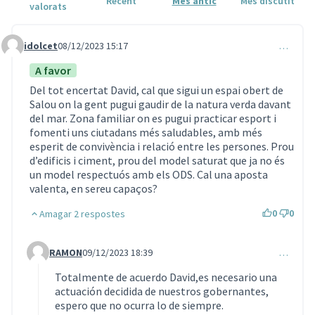
Recent
Més antic
Més discutit
valorats
idolcet
08/12/2023 15:17
…
Comentari 106
A favor
Del tot encertat David, cal que sigui un espai obert de
Salou on la gent pugui gaudir de la natura verda davant
del mar. Zona familiar on es pugui practicar esport i
fomenti uns ciutadans més saludables, amb més
esperit de convivència i relació entre les persones. Prou
d’edificis i ciment, prou del model saturat que ja no és
un model respectuós amb els ODS. Cal una aposta
valenta, en sereu capaços?
0
0
Amagar 2 respostes
RAMON
09/12/2023 18:39
…
Comentari 107 (respon al comentari 106)
Totalmente de acuerdo David,es necesario una
actuación decidida de nuestros gobernantes,
espero que no ocurra lo de siempre.