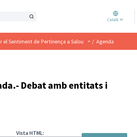
Triar l
Català
Elegir 
Menú d'usuari
r el Sentiment de Pertinença a Salou
/
Agenda
da.- Debat amb entitats i
Vista HTML: