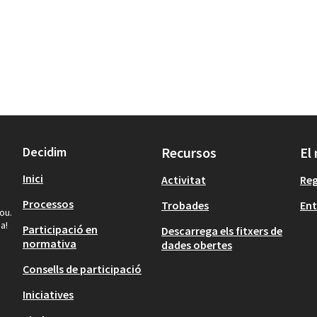
Decidim
Recursos
El
Inici
Activitat
Reg
Processos
Trobades
Ent
ou.
a!
Participació en
Descarrega els fitxers de
normativa
dades obertes
Consells de participació
Iniciatives