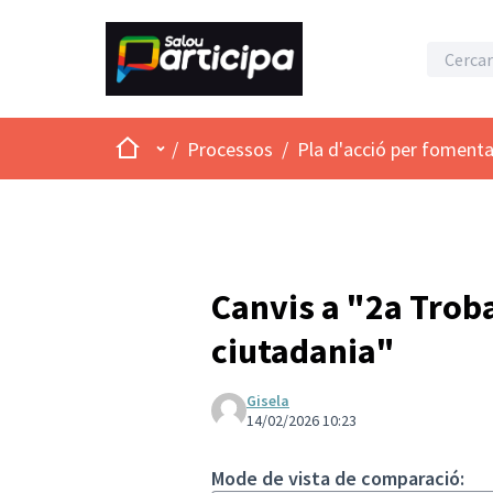
Inici
Menú principal
/
Processos
/
Pla d'acció per fomenta
Canvis a "2a Troba
ciutadania"
Gisela
14/02/2026 10:23
Mode de vista de comparació: