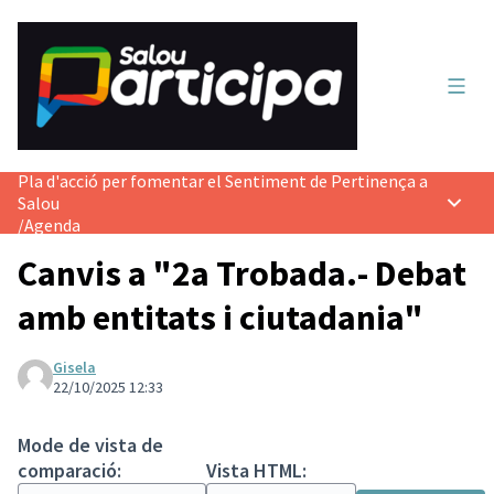
Menú 
Pla d'acció per fomentar el Sentiment de Pertinença a
Salou
Menú p
/
Agenda
Canvis a "2a Trobada.- Debat
amb entitats i ciutadania"
Gisela
22/10/2025 12:33
Mode de vista de
comparació:
Vista HTML: