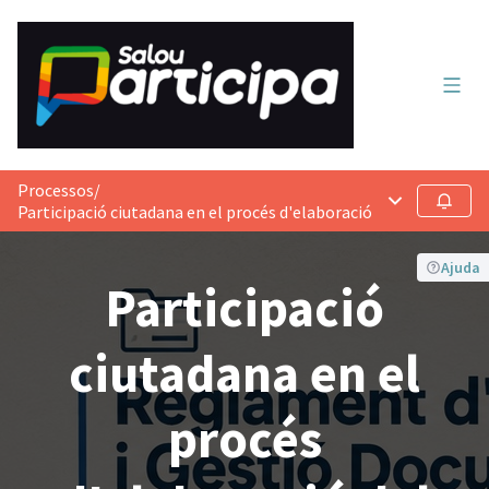
Menú 
Processos
/
Menú principa
Seguir
Participació ciutadana en el procés d'elaboració del Reglament
Ajuda
Participació
ciutadana en el
procés