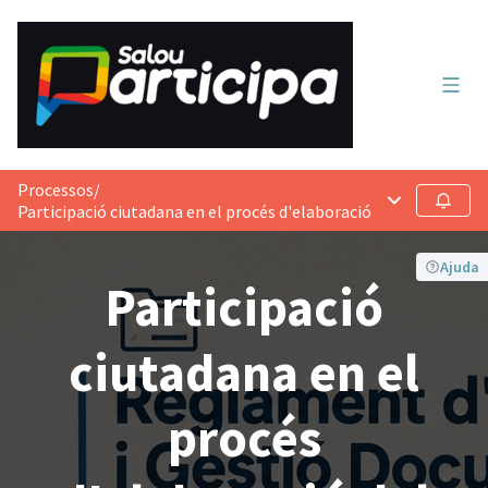
Menú 
Processos
/
Menú principa
Seguir
Participació ciutadana en el procés d'elaboració del Reglament
Ajuda
Participació
ciutadana en el
procés