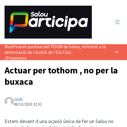
Menú 
Modificació puntual del POUM de Salou, referent a la
delimitació de l'àmbit de l'Eix Cívic
Menú p
/
Propostes
Actuar per tothom , no per la
buxaca
Jordi
08/12/2023 22:31
Estem devant d una ocasió única de fer un Salou no