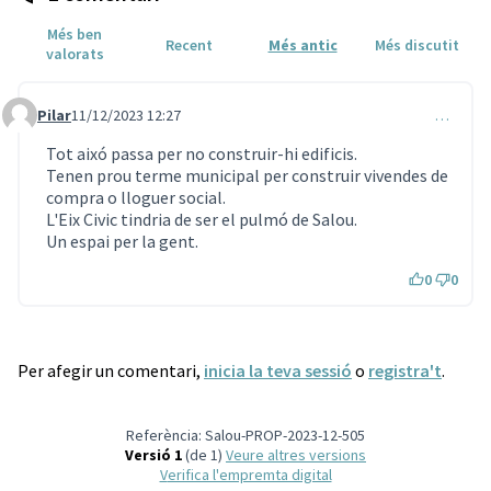
Més ben
Recent
Més antic
Més discutit
valorats
Pilar
11/12/2023 12:27
…
Comentari 111
Tot aixó passa per no construir-hi edificis.
Tenen prou terme municipal per construir vivendes de
compra o lloguer social.
L'Eix Civic tindria de ser el pulmó de Salou.
Un espai per la gent.
0
0
Per afegir un comentari,
inicia la teva sessió
o
registra't
.
Referència: Salou-PROP-2023-12-505
Versió 1
(de 1)
veure altres versions
Verifica l'empremta digital