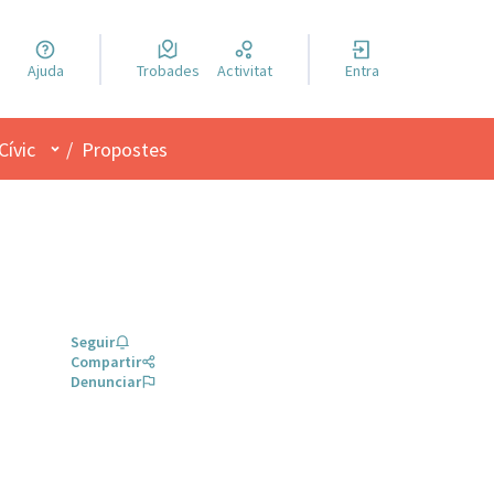
a llengua
Ajuda
Trobades
Activitat
Entra
el idioma
Menú d'usuari
Cívic
/
Propostes
Seguir
Compartir
Denunciar