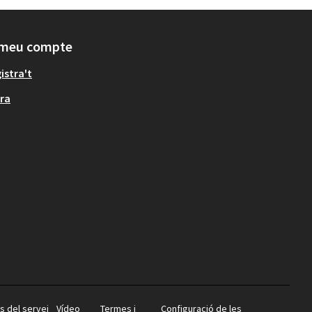
 meu compte
istra't
ra
s del servei
Vídeo
Termes i
Configuració de les