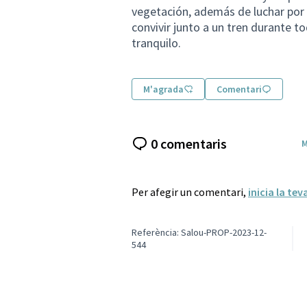
vegetación, además de luchar po
convivir junto a un tren durante t
tranquilo.
M'agrada
Comentari
0 comentaris
M
Per afegir un comentari,
inicia la tev
Referència: Salou-PROP-2023-12-
544