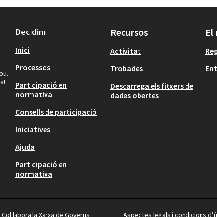
Decidim
Recursos
El
Inici
Activitat
Reg
Processos
Trobades
Ent
ou.
a!
Participació en
Descarrega els fitxers de
normativa
dades obertes
Consells de participació
Iniciatives
Ajuda
Participació en
normativa
Col·labora la Xarxa de Governs
Aspectes legals i condicions d’ú