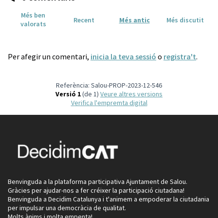
Més ben
Recent
Més antic
Més discutit
valorats
Per afegir un comentari,
inicia la teva sessió
o
registra't
.
Referència: Salou-PROP-2023-12-546
Versió 1
(de 1)
veure altres versions
Verifica l'empremta digital
Benvinguda a la plataforma participativa Ajuntament de Salou.
Gràcies per ajudar-nos a fer créixer la participació ciutadana!
Benvinguda a Decidim Catalunya i t'animem a empoderar la ciutadania
per impulsar una democràcia de qualitat.
Molts ànims i molta empenta!