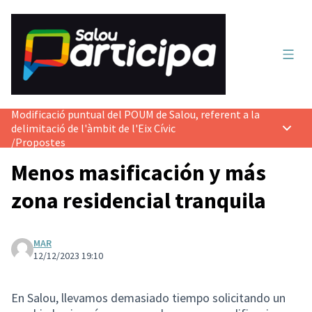
Menú 
Modificació puntual del POUM de Salou, referent a la
delimitació de l'àmbit de l'Eix Cívic
Menú p
/
Propostes
Menos masificación y más
zona residencial tranquila
MAR
12/12/2023 19:10
En Salou, llevamos demasiado tiempo solicitando un