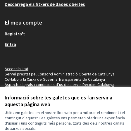
Descarrega els fitxers de dades obertes
El meu compte
Registra't
Entra
Accessibilitat
Servei prestat pel Consorci Administració Oberta de Catalunya
Col·labora la Xarxa de Governs Transparents de Catalunya
Aspectes legals i condicions d’ús del servei Decidim Catalunya
Vídeo tutorials
Termes i condicions
Informació sobre les galetes que es fan servir a
Configuració de les galetes
aquesta pàgina web
Ajuntament de Salou a X
Ajuntament de Salou a Facebook
Ajuntament de Salou a Instagram
Ajuntament de Salou a YouTube
Ajuntament de Salou a GitHub
Utilitzem galetes en el nostre lloc web per a millorar el rendiment i el
(Enllaç extern)
(Enllaç extern)
(Enllaç extern)
(Enllaç extern)
(Enllaç extern)
contingut d'aquest. Les galetes ens permeten oferir una experiència
d'usuari i uns continguts més personalitzats des dels nostres canals
de xarxes socials.