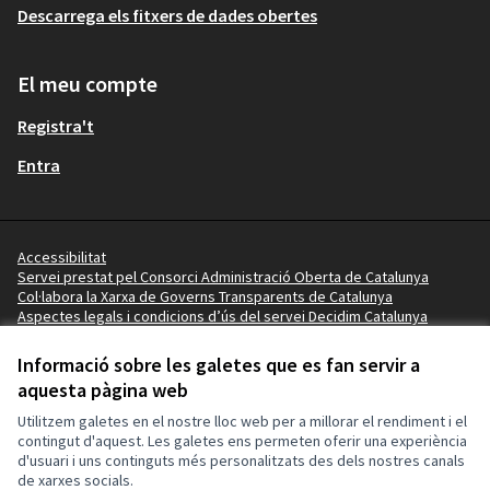
Descarrega els fitxers de dades obertes
El meu compte
Registra't
Entra
Accessibilitat
Servei prestat pel Consorci Administració Oberta de Catalunya
Col·labora la Xarxa de Governs Transparents de Catalunya
Aspectes legals i condicions d’ús del servei Decidim Catalunya
Vídeo tutorials
Termes i condicions
Informació sobre les galetes que es fan servir a
Configuració de les galetes
aquesta pàgina web
Ajuntament de Salou a X
Ajuntament de Salou a Facebook
Ajuntament de Salou a Instagram
Ajuntament de Salou a YouTube
Ajuntament de Salou a GitHub
Utilitzem galetes en el nostre lloc web per a millorar el rendiment i el
(Enllaç extern)
(Enllaç extern)
(Enllaç extern)
(Enllaç extern)
(Enllaç extern)
contingut d'aquest. Les galetes ens permeten oferir una experiència
d'usuari i uns continguts més personalitzats des dels nostres canals
de xarxes socials.