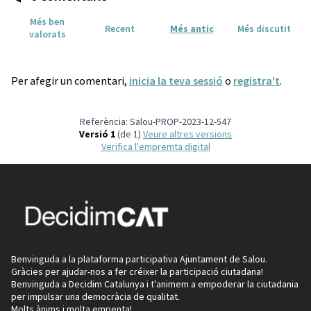
Més ben
Recent
Més antic
Més discutit
valorats
Per afegir un comentari,
inicia la teva sessió
o
registra't
.
Referència: Salou-PROP-2023-12-547
Versió 1
(de 1)
veure altres versions
Verifica l'empremta digital
Benvinguda a la plataforma participativa Ajuntament de Salou.
Gràcies per ajudar-nos a fer créixer la participació ciutadana!
Benvinguda a Decidim Catalunya i t'animem a empoderar la ciutadania
per impulsar una democràcia de qualitat.
Molts ànims i molta empenta!