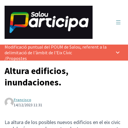
Menú 
Modificació puntual del POUM de Salou, referent a la
delimitació de l'àmbit de l'Eix Cívic
Menú p
/
Propostes
Altura edificios,
inundaciones.
Francisco
14/12/2023 11:31
La altura de los posibles nuevos edificios en el eix civic