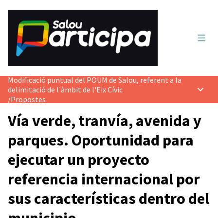
Menú 
Modificació puntual del POUM de Salou, referent a la
delimitació de l'àmbit de l'Eix Cívic
Menú p
/
Propostes
Vía verde, tranvía, avenida y
parques. Oportunidad para
ejecutar un proyecto
referencia internacional por
sus características dentro del
municipio.