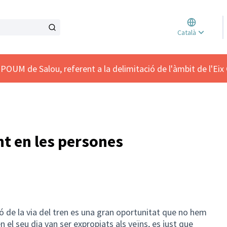
Triar l
Català
Elegir 
POUM de Salou, referent a la delimitació de l'àmbit de l'Eix 
nt en les persones
ió de la via del tren es una gran oportunitat que no hem
n el seu dia van ser expropiats als veïns, es just que