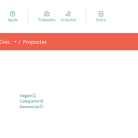
a llengua
Ajuda
Trobades
Activitat
Entra
el idioma
Menú d'usuari
Cívic
/
Propostes
Seguir
Compartir
Denunciar