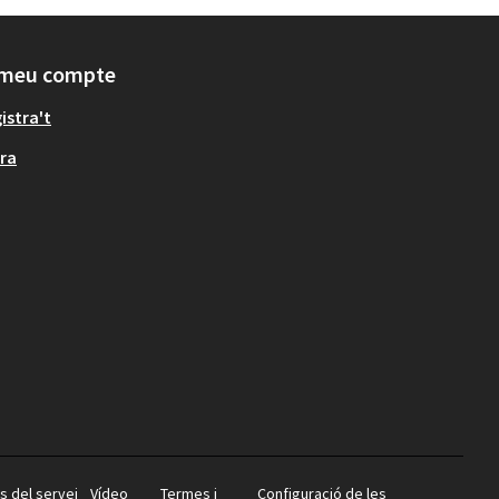
 meu compte
istra't
ra
s del servei
Vídeo
Termes i
Configuració de les