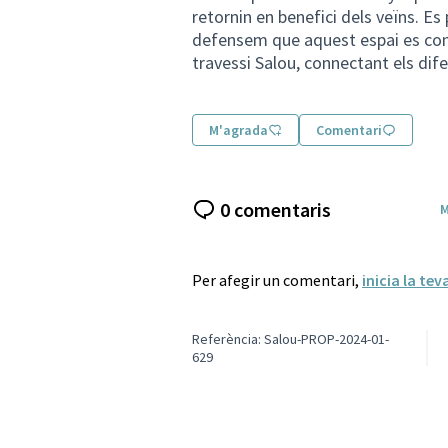
retornin en benefici dels veïns. Es
defensem que aquest espai es conv
travessi Salou, connectant els dife
M'agrada
Comentari
0 comentaris
M
Per afegir un comentari,
inicia la tev
Referència: Salou-PROP-2024-01-
629