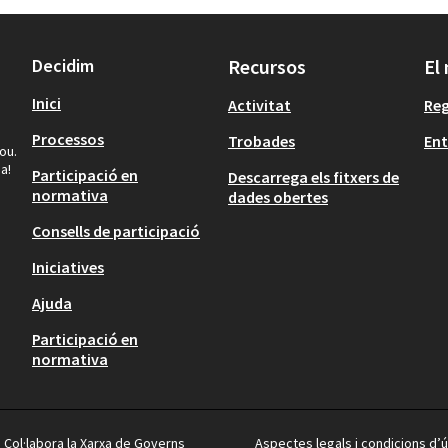
Decidim
Recursos
El
Inici
Activitat
Reg
Processos
Trobades
Ent
ou.
a!
Participació en
Descarrega els fitxers de
normativa
dades obertes
Consells de participació
Iniciatives
Ajuda
Participació en
normativa
Col·labora la Xarxa de Governs
Aspectes legals i condicions d’ú