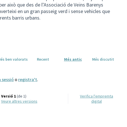
 per això que des de l’Associació de Veïns Barenys
erteixi en un gran passeig verd i sense vehicles que
rents barris urbans.
és ben valorats
Recent
Més antic
Més discutit
a sessió
o
registra't
.
Versió 1
(de 1)
Verifica l'empremta
veure altres versions
digital