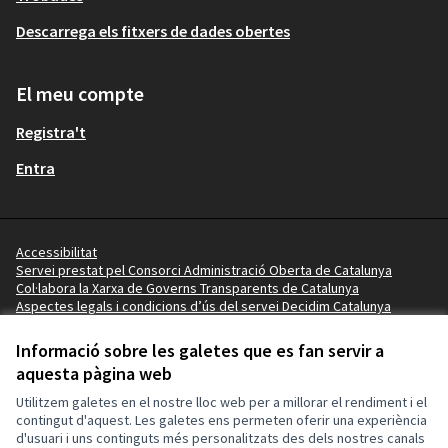
Descarrega els fitxers de dades obertes
El meu compte
Registra't
Entra
Accessibilitat
Servei prestat pel Consorci Administració Oberta de Catalunya
Col·labora la Xarxa de Governs Transparents de Catalunya
Aspectes legals i condicions d’ús del servei Decidim Catalunya
Vídeo tutorials
Termes i condicions
Informació sobre les galetes que es fan servir a
Configuració de les galetes
aquesta pàgina web
Ajuntament de Salou a X
Ajuntament de Salou a Facebook
Ajuntament de Salou a Instagram
Ajuntament de Salou a YouTube
Ajuntament de Salou a GitHub
Utilitzem galetes en el nostre lloc web per a millorar el rendiment i el
(Enllaç extern)
(Enllaç extern)
(Enllaç extern)
(Enllaç extern)
(Enllaç extern)
contingut d'aquest. Les galetes ens permeten oferir una experiència
d'usuari i uns continguts més personalitzats des dels nostres canals