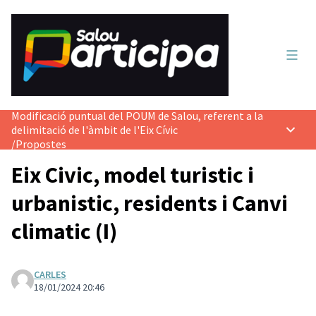
Menú 
Modificació puntual del POUM de Salou, referent a la
delimitació de l'àmbit de l'Eix Cívic
Menú p
/
Propostes
Eix Civic, model turistic i
urbanistic, residents i Canvi
climatic (I)
CARLES
18/01/2024 20:46