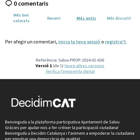
0 comentaris
Més ben
Recent
Més antic
Més discutit
valorats
Per afegir un comentari,
inicia la teva sessió
o
registra't
.
Referència: Salou-PROP-2024-01-636
Versió 1
(de 1)
veure altres versions
Verifica l'empremta digital
Benvinguda a la plataforma participativa Ajuntament de Salou.
Gràcies per ajudar-nos a fer créixer la participació ciutadana!
Benvinguda a Decidim Catalunya i t'animem a empoderar la ciutadania
per impulsar una democràcia de qualitat.