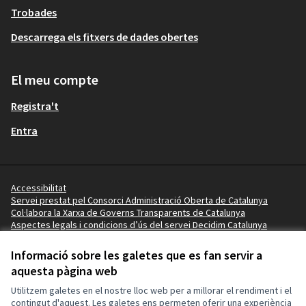
Trobades
Descarrega els fitxers de dades obertes
El meu compte
Registra't
Entra
Accessibilitat
Servei prestat pel Consorci Administració Oberta de Catalunya
Col·labora la Xarxa de Governs Transparents de Catalunya
Aspectes legals i condicions d’ús del servei Decidim Catalunya
Vídeo tutorials
Termes i condicions
Informació sobre les galetes que es fan servir a
Configuració de les galetes
aquesta pàgina web
Ajuntament de Salou a X
Ajuntament de Salou a Facebook
Ajuntament de Salou a Instagram
Ajuntament de Salou a YouTube
Ajuntament de Salou a GitHub
Utilitzem galetes en el nostre lloc web per a millorar el rendiment i el
(Enllaç extern)
(Enllaç extern)
(Enllaç extern)
(Enllaç extern)
(Enllaç extern)
contingut d'aquest. Les galetes ens permeten oferir una experiència