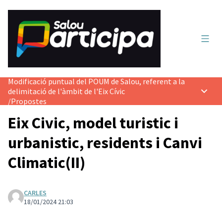
Menú 
Modificació puntual del POUM de Salou, referent a la
delimitació de l'àmbit de l'Eix Cívic
Menú p
/
Propostes
Eix Civic, model turistic i
urbanistic, residents i Canvi
Climatic(II)
CARLES
18/01/2024 21:03