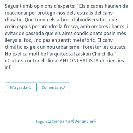
Seguint amb opinions d'experts: “Els alcades haurien de
reaccionar per protegir-nos dels estralls del canvi
climàtic. Que tornin els arbres i labiodiversitat, que
creïn espais per prendre la fresca, amb ombres i bancs, i
evitar de passada que els aires condicionats posin més
llenya al foc, i no pas en sentit metafòric. El canvi
climàtic exigeix un nou urbanisme i forestar les ciutats.
Ho explica molt be l’arquitecta Izaskun Chinchilla.”
eCiutats contra el clima .ANTONI BATISTA dr. ciencies
inf.
M'agrada
Comentari
Compartir
Denunciar
Seguir