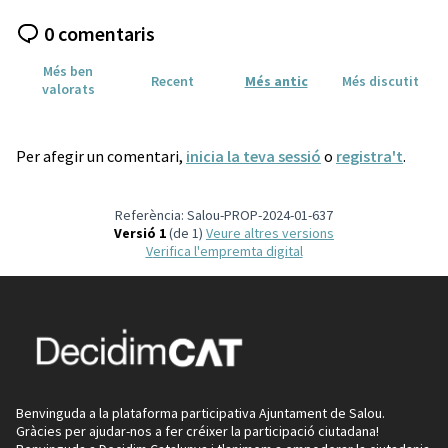
0 comentaris
Més ben
Recent
Més antic
Més discutit
valorats
Per afegir un comentari,
inicia la teva sessió
o
registra't
.
Referència: Salou-PROP-2024-01-637
Versió 1
(de 1)
veure altres versions
Verifica l'empremta digital
Benvinguda a la plataforma participativa Ajuntament de Salou.
Gràcies per ajudar-nos a fer créixer la participació ciutadana!