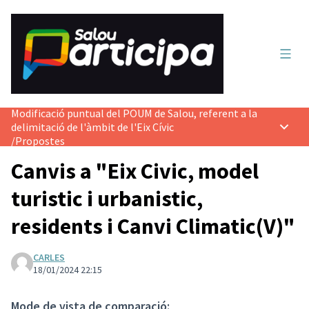
Menú 
Modificació puntual del POUM de Salou, referent a la
delimitació de l'àmbit de l'Eix Cívic
Menú p
/
Propostes
Canvis a "Eix Civic, model
turistic i urbanistic,
residents i Canvi Climatic(V)"
CARLES
18/01/2024 22:15
Mode de vista de comparació: