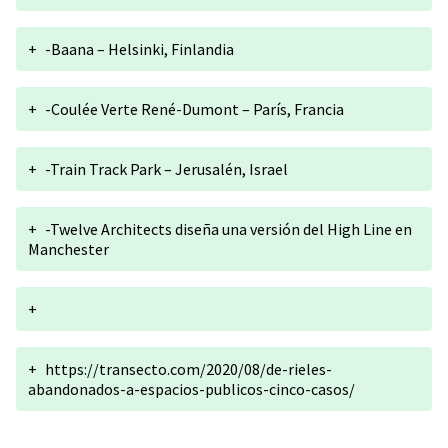
+
-Baana – Helsinki, Finlandia
+
-Coulée Verte René-Dumont – París, Francia
+
-Train Track Park – Jerusalén, Israel
+
-Twelve Architects diseña una versión del High Line en
Manchester
+
+
https://transecto.com/2020/08/de-rieles-
abandonados-a-espacios-publicos-cinco-casos/