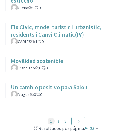
estrecho
Olena
0
0
Eix Civic, model turistic i urbanistic,
residents i Canvi Climatic(IV)
CARLES
1
0
Movilidad sostenible.
Francisco
0
0
Un cambio positivo para Salou
Magda
0
0
1
2
3
Resultados por página:
25