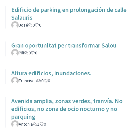
Edificio de parking en prolongación de calle
Salauris
José
0
0
Gran oportunitat per transformar Salou
Pili
0
0
Altura edificios, inundaciones.
Francisco
0
0
Avenida amplia, zonas verdes, tranvía. No
edificios, no zona de ocio nocturno y no
parquing
Antonia
1
0