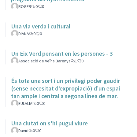
ROGER
0
0
Una via verda i cultural
DIANA
0
0
Un Eix Verd pensant en les persones - 3
Associació de Veïns Barenys
1
0
És tota una sort i un privilegi poder gaudir
(sense necesitat d’expropiació) d’un espai
tan ample i central a segona línea de mar.
EULALIA
0
0
Una ciutat on s'hi pugui viure
David
0
0