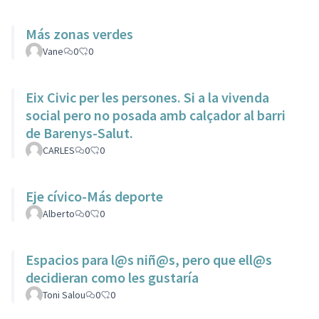
Más zonas verdes
Vane
0
0
Eix Civic per les persones. Si a la vivenda
social pero no posada amb calçador al barri
de Barenys-Salut.
CARLES
0
0
Eje cívico-Más deporte
Alberto
0
0
Espacios para l@s niñ@s, pero que ell@s
decidieran como les gustaría
Toni Salou
0
0