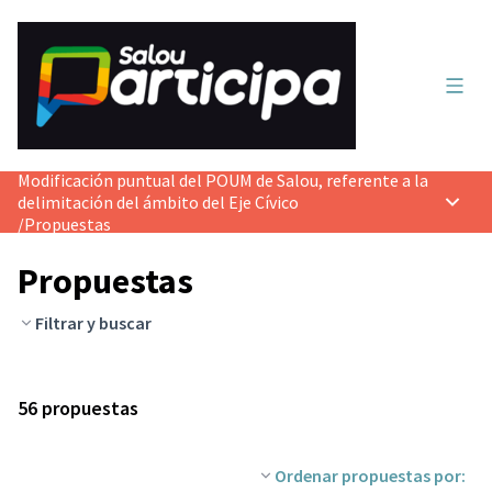
Menú 
Modificación puntual del POUM de Salou, referente a la
delimitación del ámbito del Eje Cívico
Menú p
/
Propuestas
Propuestas
Filtrar y buscar
56 propuestas
Ordenar propuestas por: