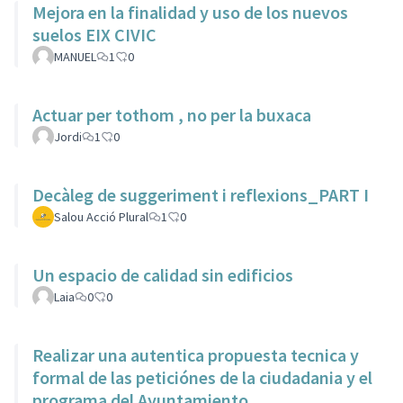
Mejora en la finalidad y uso de los nuevos
suelos EIX CIVIC
MANUEL
1
0
Actuar per tothom , no per la buxaca
Jordi
1
0
Decàleg de suggeriment i reflexions_PART I
Salou Acció Plural
1
0
Un espacio de calidad sin edificios
Laia
0
0
Realizar una autentica propuesta tecnica y
formal de las peticiónes de la ciudadania y el
programa del Ayuntamiento