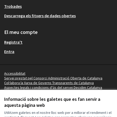
Trobades
Descarrega els fitxers de dades obertes
El meu compte
Registra't
Entra
Accessibilitat
Servei prestat pel Consorci Administració Oberta de Catalunya
Col·labora la Xarxa de Governs Transparents de Catalunya
Aspectes legals i condicions d’ús del servei Decidim Catalunya
Vídeo tutorials
Termes i condicions
Informació sobre les galetes que es fan servir a
Configuració de les galetes
aquesta pàgina web
Ajuntament de Salou a X
Ajuntament de Salou a Facebook
Ajuntament de Salou a Instagram
Ajuntament de Salou a YouTube
Ajuntament de Salou a GitHub
Utilitzem galetes en el nostre lloc web per a millorar el rendiment i el
(Enllaç extern)
(Enllaç extern)
(Enllaç extern)
(Enllaç extern)
(Enllaç extern)